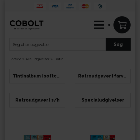
0
»
»
Forside
Alle udgivelser
Tintin
Tintinalbum i softcover
Retroudgaver i farver
Retroudgaver i s/h
Specialudgivelser