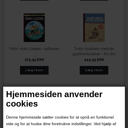
Tintin: Koks i lasten - softcover
Tintin: Krabben med de
gyldne klosakse – 80-års
jubilæumsudgave
179,95 DKK
249,95 DKK
Hjemmesiden anvender
cookies
Denne hjemmeside sætter cookies for at opnå en funktionel
Tintin: Krabben med de
Tintin: Krabben med de
side og for at huske dine foretrukne indstillinger. Ved hjælp af
gyldne klosakse -
gyldne klosakse - softcover