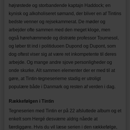
højrøstede og storbandende kaptajn Haddock; en
kynisk og alkoholiseret sømand, der bliver en af Tintins
bedste venner og rejsekammerat. De møder og
arbejder ofte sammen med den meget kloge, men
også hørehæmmede og distræte professor Tournesol,
og løber tit ind i politiduoen Dupond og Dupont, som
dog oftest viser sig at være ret inkompetente til deres
arbejde. Og mange andre sjove personligheder og
onde skurke. Alt sammen elementer der er med til at
gøre, at Tintin-tegneserierne stadig er utroligt
populære både i Danmark og resten af verden i dag.
Rækkefølgen i Tintin
Tegneserien med Tintin er på 22 afsluttede album og et
enkelt som Hergé desværre aldrig nåede at
færdiggøre. Hvis du vil læse serien i den rækkefølge,