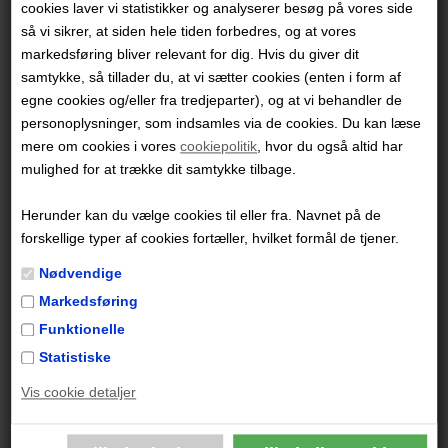
cookies laver vi statistikker og analyserer besøg på vores side
retroudgave
229,95 DKK
179,95 DKK
så vi sikrer, at siden hele tiden forbedres, og at vores
markedsføring bliver relevant for dig. Hvis du giver dit
samtykke, så tillader du, at vi sætter cookies (enten i form af
egne cookies og/eller fra tredjeparter), og at vi behandler de
personoplysninger, som indsamles via de cookies. Du kan læse
mere om cookies i vores
cookiepolitik
, hvor du også altid har
mulighed for at trække dit samtykke tilbage.
Herunder kan du vælge cookies til eller fra. Navnet på de
forskellige typer af cookies fortæller, hvilket formål de tjener.
Tintin: Landet med det sorte
Tintin: Landet med det sorte
guld - retroudgave
guld - softcover
Nødvendige
229,95 DKK
179,95 DKK
Markedsføring
Funktionelle
Statistiske
Vis cookie detaljer