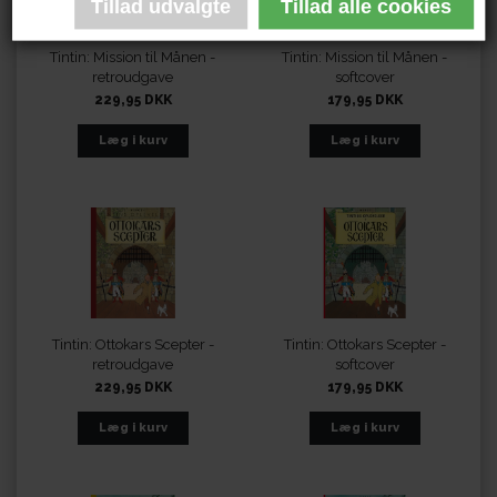
Tintin: Mission til Månen -
Tintin: Mission til Månen -
retroudgave
softcover
229,95 DKK
179,95 DKK
Tintin: Ottokars Scepter -
Tintin: Ottokars Scepter -
retroudgave
softcover
229,95 DKK
179,95 DKK