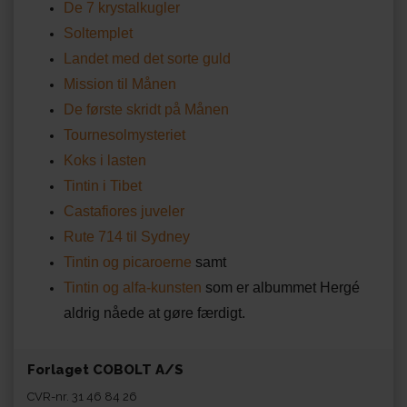
De 7 krystalkugler
Soltemplet
Landet med det sorte guld
Mission til Månen
De første skridt på Månen
Tournesolmysteriet
Koks i lasten
Tintin i Tibet
Castafiores juveler
Rute 714 til Sydney
Tintin og picaroerne
samt
Tintin og alfa-kunsten
som er albummet Hergé
aldrig nåede at gøre færdigt.
Forlaget COBOLT A/S
CVR-nr. 31 46 84 26