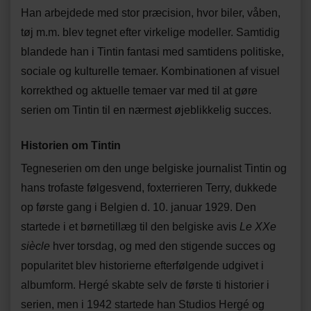
Han arbejdede med stor præcision, hvor biler, våben,
tøj m.m. blev tegnet efter virkelige modeller. Samtidig
blandede han i Tintin fantasi med samtidens politiske,
sociale og kulturelle temaer. Kombinationen af visuel
korrekthed og aktuelle temaer var med til at gøre
serien om Tintin til en nærmest øjeblikkelig succes.
Historien om Tintin
Tegneserien om den unge belgiske journalist Tintin og
hans trofaste følgesvend, foxterrieren Terry, dukkede
op første gang i Belgien d. 10. januar 1929. Den
startede i et børnetillæg til den belgiske avis
Le XXe
siècle
hver torsdag, og med den stigende succes og
popularitet blev historierne efterfølgende udgivet i
albumform. Hergé skabte selv de første ti historier i
serien, men i 1942 startede han Studios Hergé og