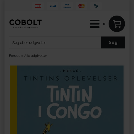
0
Forside
»
Alle udgivelser