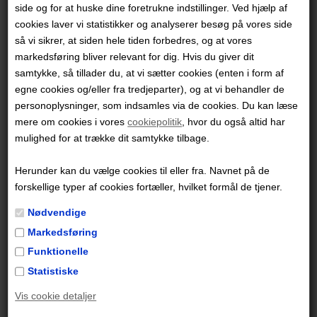
side og for at huske dine foretrukne indstillinger. Ved hjælp af
Oversættelsen er til gengæld ny og er udført af Niels
cookies laver vi statistikker og analyserer besøg på vores side
Søndergaard.
Retroudgaverne omfatter de 22 album,
så vi sikrer, at siden hele tiden forbedres, og at vores
som Hergé nåede at færdiggøre i farver.
markedsføring bliver relevant for dig. Hvis du giver dit
samtykke, så tillader du, at vi sætter cookies (enten i form af
Måske er du også interesseret i disse
egne cookies og/eller fra tredjeparter), og at vi behandler de
udgivelser
personoplysninger, som indsamles via de cookies. Du kan læse
mere om cookies i vores
cookiepolitik
, hvor du også altid har
mulighed for at trække dit samtykke tilbage.
Herunder kan du vælge cookies til eller fra. Navnet på de
forskellige typer af cookies fortæller, hvilket formål de tjener.
Nødvendige
Tintin: De 7 krystalkugler -
Tintin på Månen – Det
Markedsføring
softcover
samlede eventyr
179,95 DKK
299,95 DKK
Funktionelle
Statistiske
Vis cookie detaljer