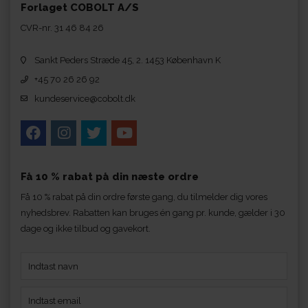
Forlaget COBOLT A/S
CVR-nr. 31 46 84 26
Sankt Peders Stræde 45, 2. 1453 København K
+45 70 26 26 92
kundeservice@cobolt.dk
Få 10 % rabat på din næste ordre
Få 10 % rabat på din ordre første gang, du tilmelder dig vores
nyhedsbrev. Rabatten kan bruges én gang pr. kunde, gælder i 30
dage og ikke tilbud og gavekort.