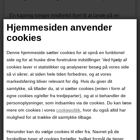
En kapring tvinger imidlertid flyet til at lande på en
stillehavsø og her venter Tintins fjende
Hjemmesiden anvender
Rastapopoulos. Han håber at få fat i milliadærens
cookies
hemmelige schweiziske bankkonto ved at bruge
sandhedsserum til at lokke nummeret ud af ham. Men
Denne hjemmeside sætter cookies for at opnå en funktionel
der er muligvis mere mellem himmel og jord selv på en
side og for at huske dine foretrukne indstillinger. Ved hjælp af
cookies laver vi statistikker og analyserer besøg på vores side
tilsyneladende øde ø i det indonesiske hav ...
så vi sikrer, at siden hele tiden forbedres, og at vores
Om Tintins Oplevelser
markedsføring bliver relevant for dig. Hvis du giver dit
samtykke, så tillader du, at vi sætter cookies (enten i form af
Tintins Oplevelser blev første gang udgivet på dansk
egne cookies og/eller fra tredjeparter), og at vi behandler de
mellem 1960 og 1976 i Jørgen Sonnergaards
personoplysninger, som indsamles via de cookies. Du kan læse
oversættelse. Fra og med 2011 er softcoverudgaven
mere om cookies i vores
cookiepolitik
, hvor du også altid har
overgået til Niels Søndergaards nye oversættelse.
mulighed for at trække dit samtykke tilbage.
Samtlige 24 Tintin-album er nu udgivet i den nye
Herunder kan du vælge cookies til eller fra. Navnet på de
oversættelse.
forskellige typer af cookies fortæller, hvilket formål de tjener.