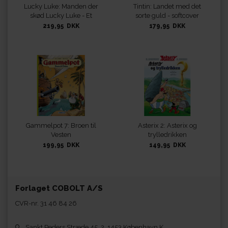
Lucky Luke: Manden der
Tintin: Landet med det
skød Lucky Luke - Et
sorte guld - softcover
ekstraordinært eventyr
219,95 DKK
179,95 DKK
Gammelpot 7: Broen til
Asterix 2: Asterix og
Vesten
trylledrikken
199,95 DKK
149,95 DKK
Forlaget COBOLT A/S
CVR-nr. 31 46 84 26
Sankt Peders Stræde 45, 2. 1453 København K