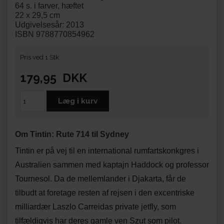
64 s. i farver, hæftet
22 x 29,5 cm
Udgivelsesår: 2013
ISBN 9788770854962
Pris ved 1 Stk
179,95
DKK
Om Tintin: Rute 714 til Sydney
Tintin er på vej til en international rumfartskonkgres i
Australien sammen med kaptajn Haddock og professor
Tournesol. Da de mellemlander i Djakarta, får de
tilbudt at foretage resten af rejsen i den excentriske
milliardær Laszlo Carreidas private jetfly, som
tilfældigvis har deres gamle ven Szut som pilot.