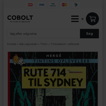
0
Forside
»
Alle udgivelser
»
Tintin
»
Tintinalbum i softcover