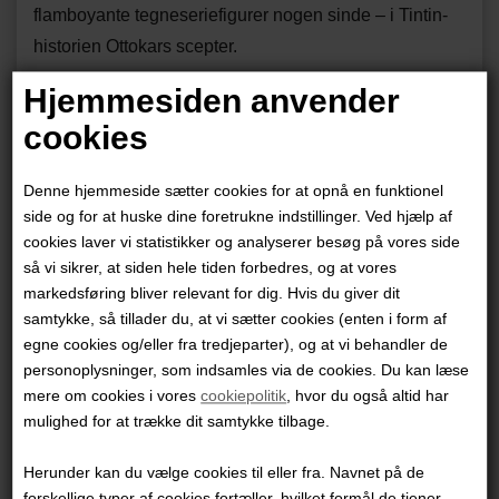
flamboyante tegneseriefigurer nogen sinde – i Tintin-
historien Ottokars scepter.
Hjemmesiden anvender
Men sin tegneseriekarrieres allermest blændende
cookies
rampelys opnåede operadivaen i Castafiores juveler,
der fra 1961 blev bragt som ugentlig føljeton i det
Denne hjemmeside sætter cookies for at opnå en funktionel
belgiske Tintin-blad – og udkom som album på fransk i
side og for at huske dine foretrukne indstillinger. Ved hjælp af
1963 og på dansk første gang i 1967.
cookies laver vi statistikker og analyserer besøg på vores side
så vi sikrer, at siden hele tiden forbedres, og at vores
markedsføring bliver relevant for dig. Hvis du giver dit
I begyndelsen af 1960’erne var Hergé en mand, der
samtykke, så tillader du, at vi sætter cookies (enten i form af
var på højdepunktet af sin karriere. Tintins oplevelser
egne cookies og/eller fra tredjeparter), og at vi behandler de
udkom i talrige lande, og ophavsmandens
personoplysninger, som indsamles via de cookies. Du kan læse
berømmelse voksede eksplosivt. Men han begyndte
mere om cookies i vores
cookiepolitik
, hvor du også altid har
samtidig at gøre sig fri af tegneserierne, der var
mulighed for at trække dit samtykke tilbage.
baggrunden for hans succes, og vende sin interesse
Herunder kan du vælge cookies til eller fra. Navnet på de
mod samtidskunst. Og da han kastede sig ud i at
forskellige typer af cookies fortæller, hvilket formål de tjener.