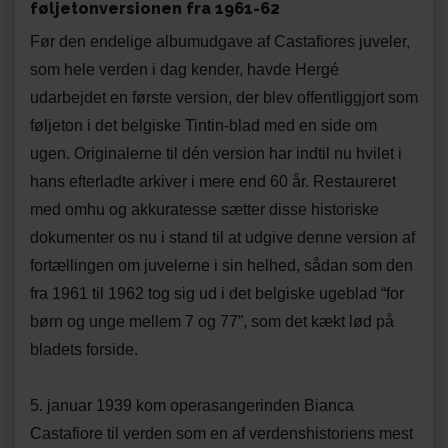
følj
etonversionen fra 1961-62
Før den endelige albumudgave af Castafiores juveler,
som hele verden i dag kender, havde Hergé
udarbejdet en første version, der blev offentliggjort som
føljeton i det belgiske Tintin-blad med en side om
ugen. Originalerne til dén version har indtil nu hvilet i
hans efterladte arkiver i mere end 60 år. Restaureret
med omhu og akkuratesse sætter disse historiske
dokumenter os nu i stand til at udgive denne version af
fortællingen om juvelerne i sin helhed, sådan som den
fra 1961 til 1962 tog sig ud i det belgiske ugeblad “for
børn og unge mellem 7 og 77”, som det kækt lød på
bladets forside.
5. januar 1939 kom operasangerinden Bianca
Castafiore til verden som en af verdenshistoriens mest