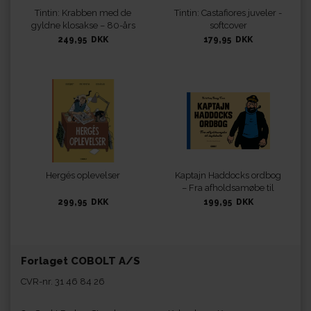
Tintin: Krabben med de
Tintin: Castafiores juveler -
gyldne klosakse – 80-års
softcover
jubilæumsudgave
249,95 DKK
179,95 DKK
Hergés oplevelser
Kaptajn Haddocks ordbog
– Fra afholdsamøbe til
åndsbolle
299,95 DKK
199,95 DKK
Forlaget COBOLT A/S
CVR-nr. 31 46 84 26