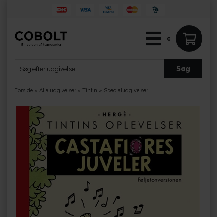
0
Forside
»
Alle udgivelser
»
Tintin
»
Specialudgivelser