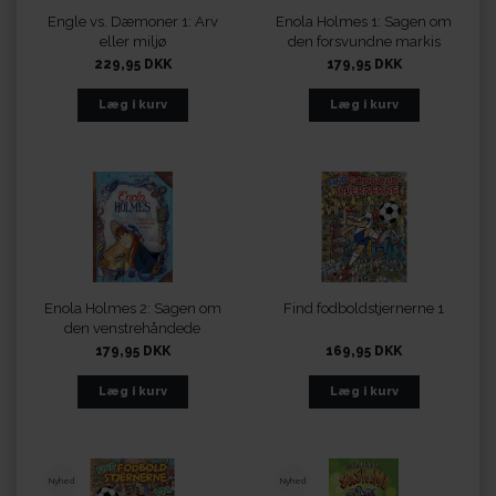
Engle vs. Dæmoner 1: Arv
Enola Holmes 1: Sagen om
eller miljø
den forsvundne markis
229,95 DKK
179,95 DKK
Enola Holmes 2: Sagen om
Find fodboldstjernerne 1
den venstrehåndede
baronesse
179,95 DKK
169,95 DKK
Nyhed
Nyhed