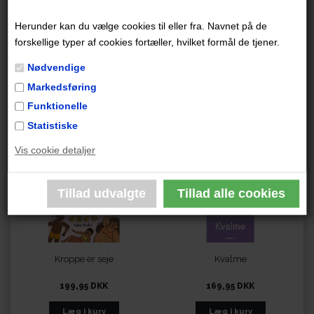
Herunder kan du vælge cookies til eller fra. Navnet på de
forskellige typer af cookies fortæller, hvilket formål de tjener.
Nødvendige
Karl
Kranieøen 1: Groosham
Markedsføring
Grange
199,95 DKK
199,95 DKK
Funktionelle
Statistiske
Vis cookie detaljer
Kroppe er seje
Kvalme
199,95 DKK
169,95 DKK