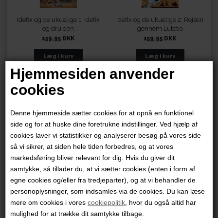
Idefix og de ukuelige 1: Idefix
Idefix og de ukuelige 2: Rejsen
og druiden
gennem Lutetia
159,95 DKK
159,95 DKK
Hjemmesiden anvender
cookies
Denne hjemmeside sætter cookies for at opnå en funktionel
side og for at huske dine foretrukne indstillinger. Ved hjælp af
cookies laver vi statistikker og analyserer besøg på vores side
Ivalu
Julebestiariet – en
så vi sikrer, at siden hele tiden forbedres, og at vores
juleklassiker
markedsføring bliver relevant for dig. Hvis du giver dit
249,95 DKK
249,95 DKK
samtykke, så tillader du, at vi sætter cookies (enten i form af
egne cookies og/eller fra tredjeparter), og at vi behandler de
personoplysninger, som indsamles via de cookies. Du kan læse
mere om cookies i vores
cookiepolitik
, hvor du også altid har
mulighed for at trække dit samtykke tilbage.