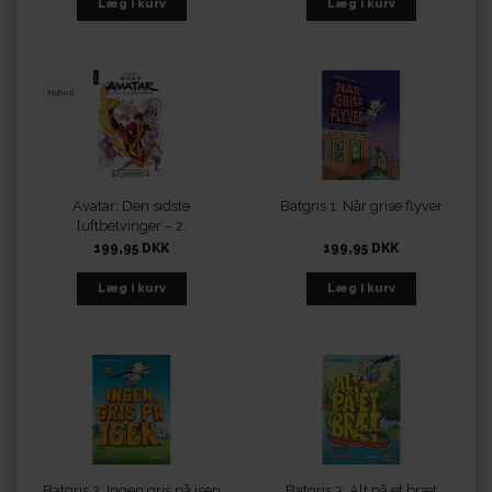
Nyhed
Avatar: Den sidste
Batgris 1: Når grise flyver
luftbetvinger – 2.
Eftersøgningen
199,95 DKK
199,95 DKK
Batgris 2: Ingen gris på isen
Batgris 3: Alt på et bræt