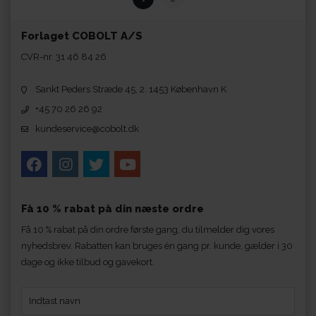
Forlaget COBOLT A/S
CVR-nr. 31 46 84 26
Sankt Peders Stræde 45, 2. 1453 København K
+45 70 26 26 92
kundeservice@cobolt.dk
Få 10 % rabat på din næste ordre
Få 10 % rabat på din ordre første gang, du tilmelder dig vores
nyhedsbrev. Rabatten kan bruges én gang pr. kunde, gælder i 30
dage og ikke tilbud og gavekort.