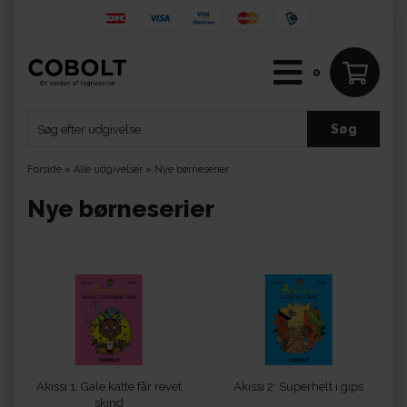
0
Forside
»
Alle udgivelser
»
Nye børneserier
Nye børneserier
Akissi 1: Gale katte får revet
Akissi 2: Superhelt i gips
skind