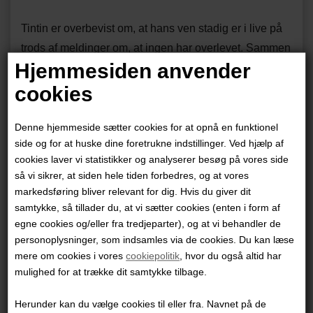
Tintin er overbevist om, at hans ven stadig er i live på
trods af meldinger om, at ingen har overlevet. Sammen
Hjemmesiden anvender
med kaptajn Haddock sætter han alt ind på at finde
ham i Himalayas ufremkommelige bjerge, men snart
cookies
frygter de, at de ikke er de eneste, der leder efter den
kinesiske dreng.
Denne hjemmeside sætter cookies for at opnå en funktionel
side og for at huske dine foretrukne indstillinger. Ved hjælp af
cookies laver vi statistikker og analyserer besøg på vores side
Hergés berømte serie i en lækker indbundet udgave –
så vi sikrer, at siden hele tiden forbedres, og at vores
med en papirkvalitet som i de gode gamle dage og ryg
markedsføring bliver relevant for dig. Hvis du giver dit
af bæredygtigt kunstlæder. Der er tale om den
samtykke, så tillader du, at vi sætter cookies (enten i form af
allerførste farvelagte version af hver historie i en
egne cookies og/eller fra tredjeparter), og at vi behandler de
personoplysninger, som indsamles via de cookies. Du kan læse
udgave, der nøje afspejler den oprindelige
mere om cookies i vores
cookiepolitik
, hvor du også altid har
førsteudgave i Hergés hjemland Belgien.
mulighed for at trække dit samtykke tilbage.
Oversættelsen er til gengæld ny og er udført af Niels
Søndergaard.
Retroudgaverne omfatter de 22 album,
Herunder kan du vælge cookies til eller fra. Navnet på de