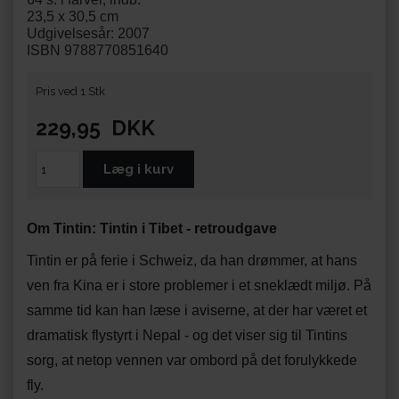
23,5 x 30,5 cm
Udgivelsesår: 2007
ISBN 9788770851640
Pris ved 1 Stk
229,95
DKK
Om Tintin: Tintin i Tibet - retroudgave
Tintin er på ferie i Schweiz, da han drømmer, at hans
ven fra Kina er i store problemer i et sneklædt miljø. På
samme tid kan han læse i aviserne, at der har været et
dramatisk flystyrt i Nepal - og det viser sig til Tintins
sorg, at netop vennen var ombord på det forulykkede
fly.