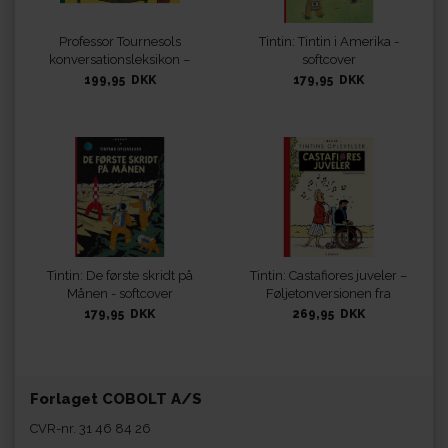
Professor Tournesols
Tintin: Tintin i Amerika -
konversationsleksikon –
softcover
En hyldest til et
199,95 DKK
179,95 DKK
videnskabeligt
universalgeni
Tintin: De første skridt på
Tintin: Castafiores juveler –
Månen - softcover
Føljetonversionen fra
1961-62
179,95 DKK
269,95 DKK
Forlaget COBOLT A/S
CVR-nr. 31 46 84 26