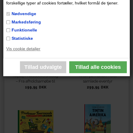
som Hergé nåede at færdiggøre i farver.
forskellige typer af cookies fortæller, hvilket formål de tjener.
Nødvendige
Måske er du også interesseret i disse
Markedsføring
udgivelser
Funktionelle
Statistiske
Vis cookie detaljer
Kaptajn Haddocks ordbog
Tintin på Månen – Det
– Fra afholdsamøbe til
samlede eventyr
åndsbolle
199,95 DKK
299,95 DKK