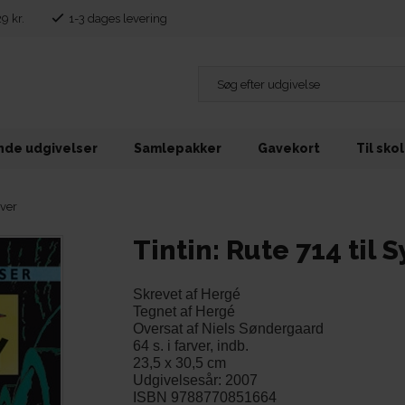
29 kr.
1-3 dages levering
de udgivelser
Samlepakker
Gavekort
Til sko
rver
Tintin: Rute 714 til
Skrevet af Hergé
Tegnet af Hergé
Oversat af Niels Søndergaard
64 s. i farver, indb.
23,5 x 30,5 cm
Udgivelsesår: 2007
ISBN 9788770851664