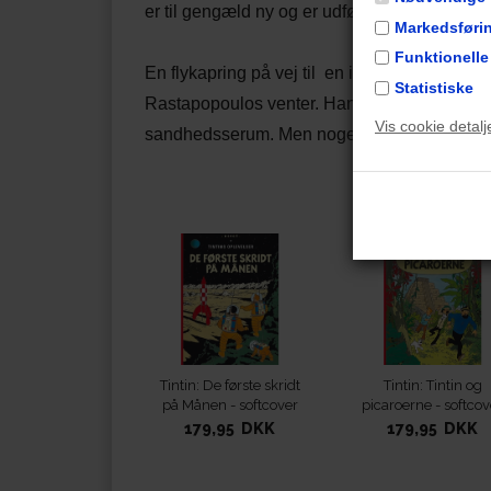
er til gengæld ny og er udført af Niels Sønd
Markedsføri
Funktionelle
En flykapring på vej til en international rumf
Statistiske
Rastapopoulos venter. Han håber at kunne s
Vis cookie detalj
sandhedsserum. Men noget tyder på der er me
Måsk
Tintin: De første skridt
Tintin: Tintin og
på Månen - softcover
picaroerne - softcov
179,95 DKK
179,95 DKK