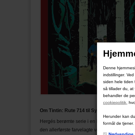
Hjemme
Denne hjemmeside
indstillinger. Ve
siden hele tiden 
så tillader du, a
behandler de pe
cookiepolitik
, hv
Om Tintin: Rute 714 til Sydney
Herunder kan du v
Hergés berømte serie i en lækker indbundet 
formål de tjener.
den allerførste farvelagte version af hver h
Nødvendige