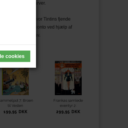
t færdiggøre i farver.
å en stillehavsø, hvor Tintins fjende
 schweiziske bankkonto ved hjælp af
det indonesiske hav.
elser
ammelpot 7: Broen
Frankas samlede
til Vesten
eventyr 2:
Gangsternes gidsel –
199,95 DKK
299,95 DKK
Projekt Atlantis