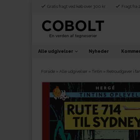
Gratis fragt ved køb over 300 kr.
Fragt fra 
Alle udgivelser
Nyheder
Kommen
Forside
»
Alle udgivelser
»
Tintin
»
Retroudgaver i fa