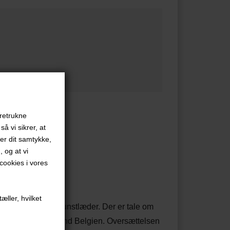
oretrukne
å vi sikrer, at
ver dit samtykke,
, og at vi
ookies i vores
æller, hvilket
 af bæredygtigt kunstlæder. Der er tale om
gave i Hergés hjemland Belgien. Oversættelsen