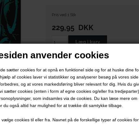
Pris ved 1 Stk
229,95
DKK
siden anvender cookies
 sætter cookies for at opnå en funktionel side og for at huske dine f
d hjælp af cookies laver vi statistikker og analyserer besøg på vores side s
forbedres, og at vores markedsføring bliver relevant for dig. Hvis du gi
t vi sætter cookies (enten i form af egne cookies og/eller fra tredjeparter)
rsonoplysninger, som indsamles via de cookies. Du kan læse mere om c
or du også altid har mulighed for at trække dit samtykke tilbage.
ælge cookies til eller fra. Navnet på de forskellige typer af cookies fort
udgave – med en papirkvalitet som i de gode gamle dage og ryg
istorie i en udgave, der nøje afspejler den oprindelige førsteud