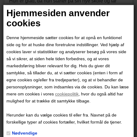
Hun er glad, da hun starter på sin nye skole og får
hurtigt nye, søde venner. Men Ella har en
Hjemmesiden anvender
hemmelighed: hun er ikke bare Ella. Hun er nærmere
cookies
fem ... fem farverige og ikke altid lige venlige
personligheder.
Denne hjemmeside sætter cookies for at opnå en funktionel
side og for at huske dine foretrukne indstillinger. Ved hjælp af
cookies laver vi statistikker og analyserer besøg på vores side
Så hvem er Ella egentlig? Og vil de nye venner stadig
så vi sikrer, at siden hele tiden forbedres, og at vores
være der, når de finder ud af sandheden?
markedsføring bliver relevant for dig. Hvis du giver dit
samtykke, så tillader du, at vi sætter cookies (enten i form af
Ella 1: De(n) nye er det første bind i en tegneserie-
egne cookies og/eller fra tredjeparter), og at vi behandler de
trilogi.
personoplysninger, som indsamles via de cookies. Du kan læse
mere om cookies i vores
cookiepolitik
, hvor du også altid har
mulighed for at trække dit samtykke tilbage.
Lektørudtalelse
: "De varmeste anbefalinger."
Herunder kan du vælge cookies til eller fra. Navnet på de
Måske er du også interesseret i disse
forskellige typer af cookies fortæller, hvilket formål de tjener.
udgivelser
Nødvendige