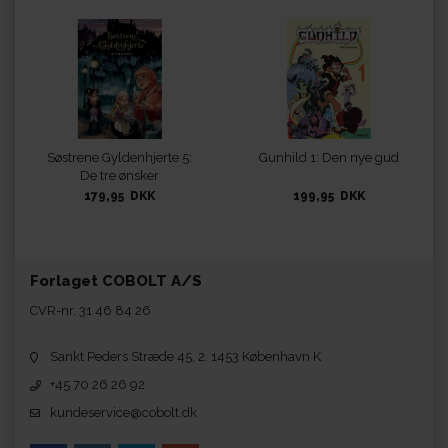
Søstrene Gyldenhjerte 5:
Gunhild 1: Den nye gud
De tre ønsker
179,95 DKK
199,95 DKK
Forlaget COBOLT A/S
CVR-nr. 31 46 84 26
Sankt Peders Stræde 45, 2. 1453 København K
+45 70 26 26 92
kundeservice@cobolt.dk