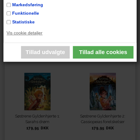
Markedsføring
Funktionelle
Statistiske
Vis cookie detaljer
Ella 2: De(n) universelle
Ella 3: (I flertal)
199,95 DKK
199,95 DKK
Søstrene Gyldenhjerte 1:
Søstrene Gyldenhjerte 2:
Sarahs drøm
Cassiopeias forelskelser
179,95 DKK
179,95 DKK