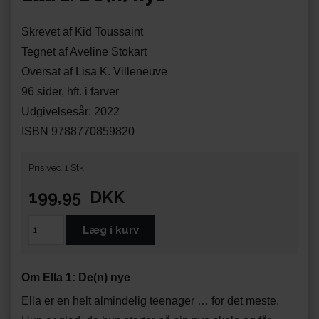
Skrevet af Kid Toussaint
Tegnet af Aveline Stokart
Oversat af Lisa K. Villeneuve
96 sider, hft. i farver
Udgivelsesår: 2022
ISBN 9788770859820
Pris ved 1 Stk
199,95
DKK
Om Ella 1: De(n) nye
Ella er en helt almindelig teenager … for det meste.