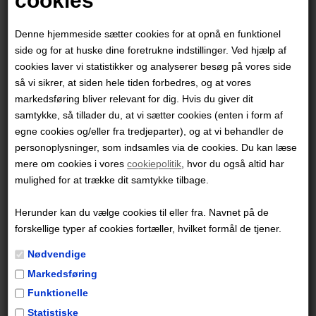
cookies
Denne hjemmeside sætter cookies for at opnå en funktionel
side og for at huske dine foretrukne indstillinger. Ved hjælp af
cookies laver vi statistikker og analyserer besøg på vores side
så vi sikrer, at siden hele tiden forbedres, og at vores
Danske Peter Snejbjerg er en internationalt anerkendt
markedsføring bliver relevant for dig. Hvis du giver dit
illustrator og tegneserieskaber uddannet fra Kolding
samtykke, så tillader du, at vi sætter cookies (enten i form af
Kunsthåndværkerskole. Snejbjerg skriver bl.a. historier
egne cookies og/eller fra tredjeparter), og at vi behandler de
personoplysninger, som indsamles via de cookies. Du kan læse
til Anders And og Co., og har illustreret flere
mere om cookies i vores
cookiepolitik
, hvor du også altid har
børnebøger for diverse danske forlag. Desuden tegner
mulighed for at trække dit samtykke tilbage.
Snejbjerg for udenlandske forlag såsom Le Lombard,
Dark Horse og DC Comics, hvor han ved sidstnævnte
Herunder kan du vælge cookies til eller fra. Navnet på de
er bedst kendt for Starman-serien. Engle vs. dæmoner
forskellige typer af cookies fortæller, hvilket formål de tjener.
er en igangværende serie og udkommer først ved
Nødvendige
USA’s tredjestørste tegneserieforlag, Image Comics,
Markedsføring
og produceres af Ghost Machine, som Snejbjerg
Funktionelle
tegner for.
Statistiske