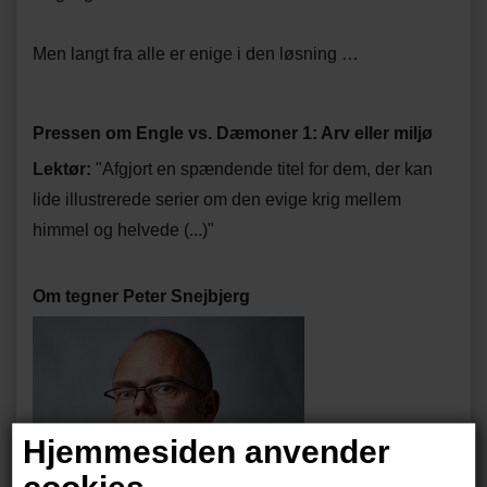
Men langt fra alle er enige i den løsning …
Pressen om Engle vs. Dæmoner 1: Arv eller miljø
Lektør:
"Afgjort en spændende titel for dem, der kan
lide illustrerede serier om den evige krig mellem
himmel og helvede (...)"
Om tegner Peter Snejbjerg
Hjemmesiden anvender