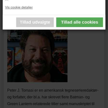
Foto: Frank Lohmann
Vis cookie detaljer
Om forfatter Peter J. Tomasi
Peter J. Tomasi er en amerikansk tegneserieredaktør-
og forfatter, der bl.a. har skrevet flere Batman- og
Green Lantern-relaterede titler samt manuskriptet til