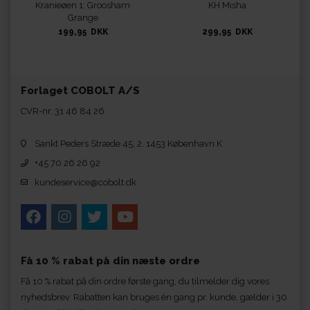
Kranieøen 1: Groosham
KH Misha
Grange
199,95 DKK
299,95 DKK
Forlaget COBOLT A/S
CVR-nr. 31 46 84 26
Sankt Peders Stræde 45, 2. 1453 København K
+45 70 26 26 92
kundeservice@cobolt.dk
Få 10 % rabat på din næste ordre
Få 10 % rabat på din ordre første gang, du tilmelder dig vores
nyhedsbrev. Rabatten kan bruges én gang pr. kunde, gælder i 30