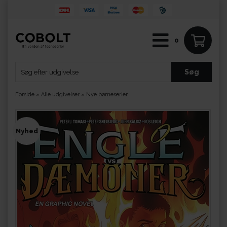
0
Forside
»
Alle udgivelser
»
Nye børneserier
Nyhed