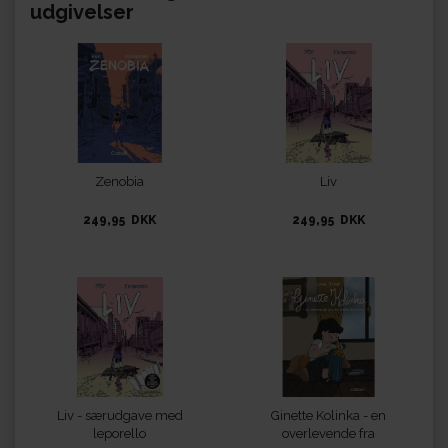
udgivelser
Zenobia
Liv
249,95 DKK
249,95 DKK
Liv - særudgave med
Ginette Kolinka - en
leporello
overlevende fra