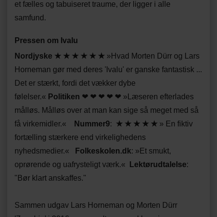
et fælles og tabuiseret traume, der ligger i alle
samfund.
Pressen om Ivalu
Nordjyske ★ ★ ★ ★ ★ ★
»Hvad Morten Dürr og Lars
Horneman gør med deres 'Ivalu' er ganske fantastisk ...
Det er stærkt, fordi det vækker dybe
følelser.«
Politiken
❤ ❤ ❤ ❤ ❤ »Læseren efterlades
målløs. Målløs over at man kan sige så meget med så
få virkemidler.«
Nummer9
:
★ ★ ★ ★ ★
» En fiktiv
fortælling stærkere end virkelighedens
nyhedsmedier.
«
Folkeskolen.dk
:
»
Et smukt,
oprørende og uafrysteligt værk.
«
Lektørudtalelse
:
"Bør klart anskaffes."
Sammen udgav Lars Horneman og Morten Dürr