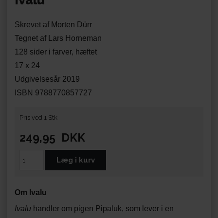
Ivalu
Skrevet af Morten Dürr
Tegnet af Lars Horneman
128 sider i farver, hæftet
17 x 24
Udgivelsesår 2019
ISBN 9788770857727
Pris ved 1 Stk
249,95
DKK
Om Ivalu
Ivalu
handler om pigen Pipaluk, som lever i en