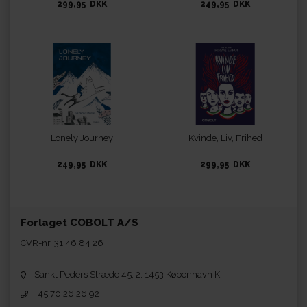
Auschwitz-Birkenau
299,95 DKK
249,95 DKK
Lonely Journey
Kvinde, Liv, Frihed
249,95 DKK
299,95 DKK
Forlaget COBOLT A/S
CVR-nr. 31 46 84 26
Sankt Peders Stræde 45, 2. 1453 København K
+45 70 26 26 92