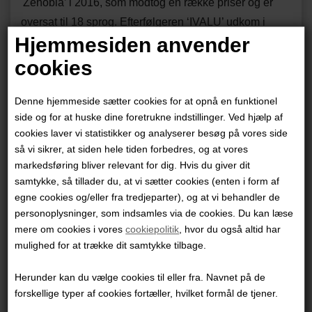
'Zenobia’ i 2016, som modtog en række priser og er
oversat til 18 sprog. Efterfølgeren ‘IVALU’ udkom i
Hjemmesiden anvender
2019, og vandt Børne og Ungdomsministeriets
Skriverpris i 2020. I 2023 blev tegneserien filmatiseret
cookies
og blev nomineret til en Oscar.
Denne hjemmeside sætter cookies for at opnå en funktionel
Om tegner Lars Horneman
side og for at huske dine foretrukne indstillinger. Ved hjælp af
cookies laver vi statistikker og analyserer besøg på vores side
så vi sikrer, at siden hele tiden forbedres, og at vores
markedsføring bliver relevant for dig. Hvis du giver dit
samtykke, så tillader du, at vi sætter cookies (enten i form af
egne cookies og/eller fra tredjeparter), og at vi behandler de
personoplysninger, som indsamles via de cookies. Du kan læse
mere om cookies i vores
cookiepolitik
, hvor du også altid har
mulighed for at trække dit samtykke tilbage.
Herunder kan du vælge cookies til eller fra. Navnet på de
forskellige typer af cookies fortæller, hvilket formål de tjener.