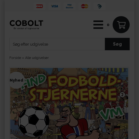
0
Forside
»
Alle udgivelser
Nyhed