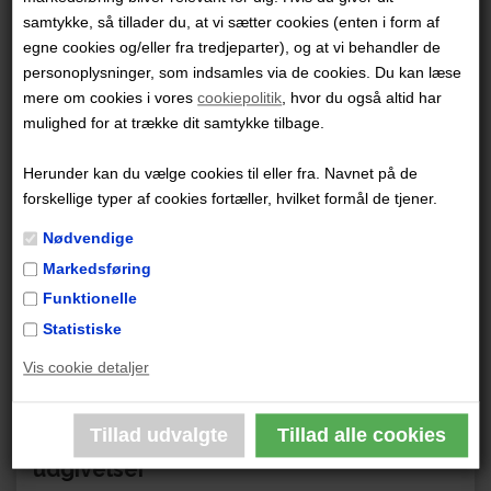
deltager også i løjerne!
samtykke, så tillader du, at vi sætter cookies (enten i form af
egne cookies og/eller fra tredjeparter), og at vi behandler de
Bogen er fyldt med fodbold og udspekulerede opgaver
personoplysninger, som indsamles via de cookies. Du kan læse
for hele familien. Hvem kan få øje på alle de
mere om cookies i vores
cookiepolitik
, hvor du også altid har
morsomme detaljer på billederne, og hvem er hurtigst
mulighed for at trække dit samtykke tilbage.
til at finde stjernerne?
Herunder kan du vælge cookies til eller fra. Navnet på de
forskellige typer af cookies fortæller, hvilket formål de tjener.
Lige underholdende for alle mellem syv og
Nødvendige
syvoghalvfjerds år!
Markedsføring
Funktionelle
Pressen om Find fodboldstjernerne 2: VM
Statistiske
Pædagogen:
★ ★ ★ ★ ★ "Det er simpelthen en sjov
Vis cookie detaljer
bog til alle."
Måske er du også interesseret i disse
udgivelser