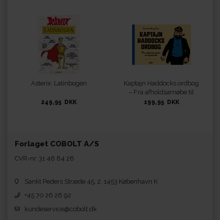
Asterix: Latinbogen
Kaptajn Haddocks ordbog
– Fra afholdsamøbe til
åndsbolle
249,95 DKK
199,95 DKK
Forlaget COBOLT A/S
CVR-nr. 31 46 84 26
Sankt Peders Stræde 45, 2. 1453 København K
+45 70 26 26 92
kundeservice@cobolt.dk