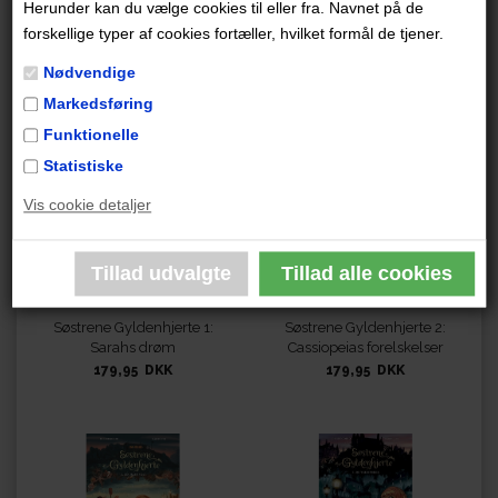
Herunder kan du vælge cookies til eller fra. Navnet på de
De tre pigers indbyrdes relationer er godt beskrevet, og
forskellige typer af cookies fortæller, hvilket formål de tjener.
der er en mystisk atmosfære over deres oplevelser."
Nødvendige
Markedsføring
Måske er du også interesseret i disse
Funktionelle
udgivelser
Statistiske
Vis cookie detaljer
Søstrene Gyldenhjerte 1:
Søstrene Gyldenhjerte 2:
Sarahs drøm
Cassiopeias forelskelser
179,95 DKK
179,95 DKK