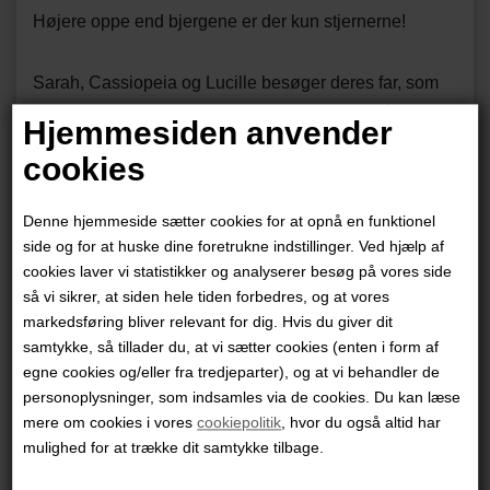
Højere oppe end bjergene er der kun stjernerne!
Sarah, Cassiopeia og Lucille besøger deres far, som
arbejder i et observatorium, hvor han venter på, at en
Hjemmesiden anvender
komet skal passere jorden. Men da hans teleskop går i
cookies
stykker, kalder arbejdet, og de tre søstre må tage
alene på udflugt. Dybt inde i skoven er der noget, der
Denne hjemmeside sætter cookies for at opnå en funktionel
rører på sig … eller rettere sagt springer fra sten til
side og for at huske dine foretrukne indstillinger. Ved hjælp af
sten. Et mystisk rim bliver starten på en besynderlig
cookies laver vi statistikker og analyserer besøg på vores side
så vi sikrer, at siden hele tiden forbedres, og at vores
skattejagt for søstrene Gyldenhjerte, men også starten
markedsføring bliver relevant for dig. Hvis du giver dit
på en voksende følelse af, at de mangler noget. For
samtykke, så tillader du, at vi sætter cookies (enten i form af
hvad gemmer der sig blandt Pyrenæernes fortryllede
egne cookies og/eller fra tredjeparter), og at vi behandler de
skove og snedækkede stier? Og kan deres far
personoplysninger, som indsamles via de cookies. Du kan læse
nogensinde give slip på stjernerne?
mere om cookies i vores
cookiepolitik
, hvor du også altid har
mulighed for at trække dit samtykke tilbage.
Lektørudtalelse
: "Flot tegnet og spændende historie.