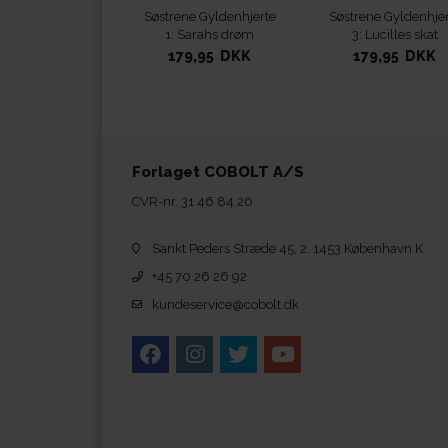
Søstrene Gyldenhjerte
Søstrene Gyldenhjer
1: Sarahs drøm
3: Lucilles skat
179,95 DKK
179,95 DKK
Forlaget COBOLT A/S
CVR-nr. 31 46 84 26
Sankt Peders Stræde 45, 2. 1453 København K
+45 70 26 26 92
kundeservice@cobolt.dk