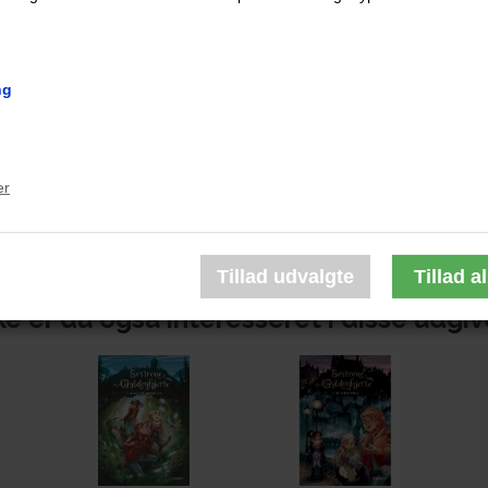
forelskelser
ng
Cassiopeia og Lucille skal som altid tilbringe den på landet hos
gelse! En mystisk skikkelse hjemsøger ruinerne ved søen, og al
 tre søstres klub og for at løse sagen må de undersøge ulykkelige
er
ien er det et rigtig flot og stemningsfuldt lille drama, som på tro
e er du også interesseret i disse udgiv