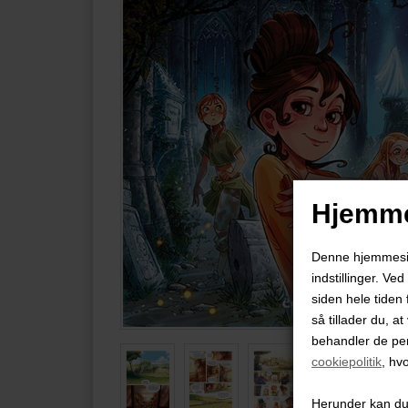
Hjemme
Denne hjemmeside
indstillinger. Ve
siden hele tiden 
så tillader du, a
behandler de pe
cookiepolitik
, hv
Herunder kan du v