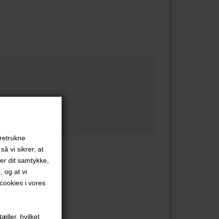
oretrukne
å vi sikrer, at
ver dit samtykke,
, og at vi
ookies i vores
æller, hvilket