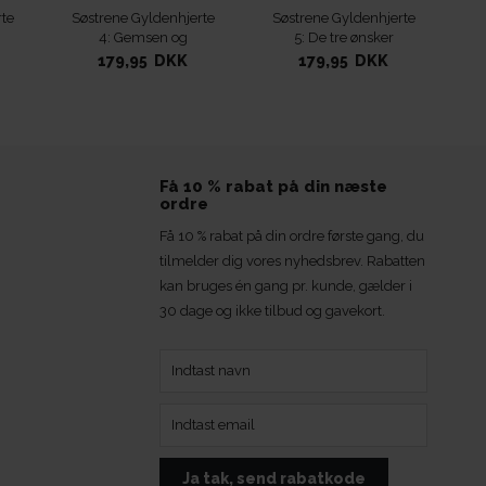
te
Søstrene Gyldenhjerte
Søstrene Gyldenhjerte
4: Gemsen og
5: De tre ønsker
kometen
179,95 DKK
179,95 DKK
Få 10 % rabat på din næste
ordre
Få 10 % rabat på din ordre første gang, du
tilmelder dig vores nyhedsbrev. Rabatten
kan bruges én gang pr. kunde, gælder i
30 dage og ikke tilbud og gavekort.