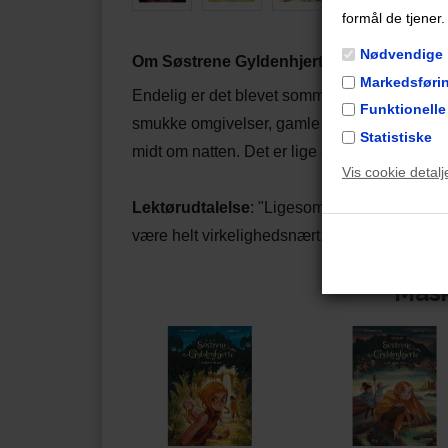
formål de tjener.
Nødvendige
Om Søstrene Gyldenhjerte 2: Cassiopeias 
Markedsføri
Endelig er det blevet sommerferie, og Sarah, 
Funktionelle
smukke omgivelser, gamle venner … og et spø
Statistiske
midt om natten. Det er lige et mysterie for de
Vis cookie detalj
Lektørudtalelse
: "Ligesom i første del af ser
være helt virkelighedsnært."
Måsk