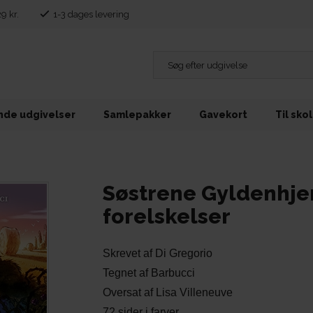
29 kr.
1-3 dages levering
de udgivelser
Samlepakker
Gavekort
Til sko
Søstrene Gyldenhjer
forelskelser
Skrevet af Di Gregorio
Tegnet af Barbucci
Oversat af Lisa Villeneuve
72 sider i farver