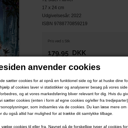
17 x 24 cm
Udgivelsesår: 2022
ISBN 9788770859219
Pris ved 1 Stk
179,95
DKK
siden anvender cookies
 sætter cookies for at opnå en funktionel side og for at huske dine f
d hjælp af cookies laver vi statistikker og analyserer besøg på vores side s
forbedres, og at vores markedsføring bliver relevant for dig. Hvis du gi
t vi sætter cookies (enten i form af egne cookies og/eller fra tredjeparter)
rsonoplysninger, som indsamles via de cookies. Du kan læse mere om c
or du også altid har mulighed for at trække dit samtykke tilbage.
ælge cookies til eller fra. Navnet på de forskellige typer af cookies fort