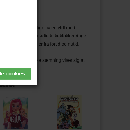
 mormor. Det landlige liv er fyldt med
le har hørt de forladte kirkeklokker ringe
 kærlighedshistorier fra fortid og nutid.
ds af den lidt mystiske stemning viser sig at
elser