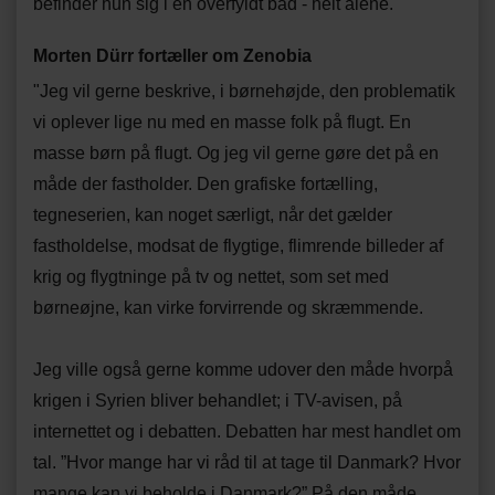
befinder hun sig i en overfyldt båd - helt alene.
Morten Dürr fortæller om Zenobia
"Jeg vil gerne beskrive, i børnehøjde, den problematik
vi oplever lige nu med en masse folk på flugt. En
masse børn på flugt. Og jeg vil gerne gøre det på en
måde der fastholder. Den grafiske fortælling,
tegneserien, kan noget særligt, når det gælder
fastholdelse, modsat de flygtige, flimrende billeder af
krig og flygtninge på tv og nettet, som set med
børneøjne, kan virke forvirrende og skræmmende.
Jeg ville også gerne komme udover den måde hvorpå
krigen i Syrien bliver behandlet; i TV-avisen, på
internettet og i debatten. Debatten har mest handlet om
tal. ”Hvor mange har vi råd til at tage til Danmark? Hvor
mange kan vi beholde i Danmark?” På den måde