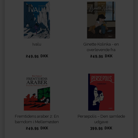
Ivalu
Ginette Kolinka - en
overlevende fra
Auschwitz-Birkenau
249,95 DKK
249,95 DKK
Fremtidens araber 2: En
Persepolis – Den samlede
barndom i Mellemøsten
udgave
(1984-1985)
249,95 DKK
399,95 DKK