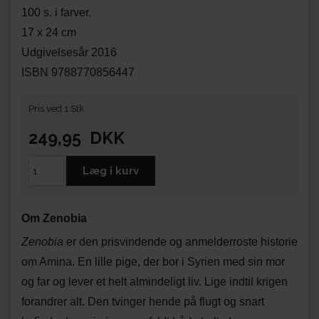
100 s. i farver.
17 x 24 cm
Udgivelsesår 2016
ISBN 9788770856447
Pris ved 1 Stk
249,95
DKK
Om Zenobia
Zenobia
er den prisvindende og anmelderroste historie
om Amina. En lille pige, der bor i Syrien med sin mor
og far og lever et helt almindeligt liv. Lige indtil krigen
forandrer alt. Den tvinger hende på flugt og snart