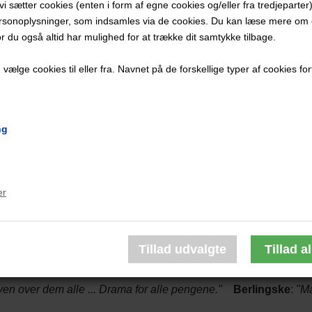
t vi sætter cookies (enten i form af egne cookies og/eller fra tredjeparter)
ke - Et ekstraordinært eventyr
rsonoplysninger, som indsamles via de cookies. Du kan læse mere om c
ucky Luke!”
or du også altid har mulighed for at trække dit samtykke tilbage.
ælge cookies til eller fra. Navnet på de forskellige typer af cookies fort
d Lucky Luke også det sidste? Det dramatiske emne for dette fø
ng
e tobak? I de første mange album røg han lystigt på sin giftpind,
en hvad sker der så, hvis man vil ryge en fredspibe med indianer
tor fan af Lucky Luke. Med Manden der skød Lucky Luke hylde
er
dredes allerstørste tegneseriehelte. Vild løssluppenhed og sto
 westernmyter og sin Lucky Luke.
yen over dem alle ... Drama for alle pengene."
Berlingske
:
"M
”