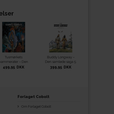
elser
Tusmørkets
Buddy Longway –
kammerater – Den
Den samlede saga 5:
samlede udgave
Sammen for evigt
499,95 DKK
399,95 DKK
Forlaget Cobolt
Om Forlaget Cobolt