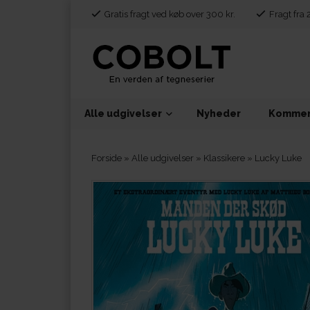
Gratis fragt ved køb over 300 kr.
Fragt fra 
Alle udgivelser
Nyheder
Kommen
Forside
»
Alle udgivelser
»
Klassikere
»
Lucky Luke