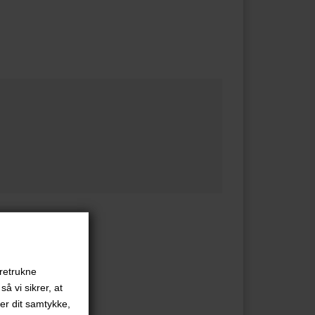
oretrukne
å vi sikrer, at
ver dit samtykke,