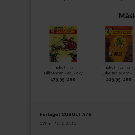
Måsk
Lucky Luke:
Lucky Luke: Luck
Diligencen – et Lucky
Luke sadler om - E
Luke-pletskud af
ekstraordinært even
179,95 DKK
229,95 DKK
Morris & Goscinny
Forlaget COBOLT A/S
CVR-nr. 31 46 84 26