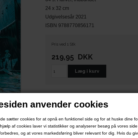
24 x 32 cm
Udgivelsesår 2021
ISBN 9788770856171
Pris ved 1 Stk
219,95
DKK
siden anvender cookies
 sætter cookies for at opnå en funktionel side og for at huske dine f
d hjælp af cookies laver vi statistikker og analyserer besøg på vores side s
forbedres, og at vores markedsføring bliver relevant for dig. Hvis du gi