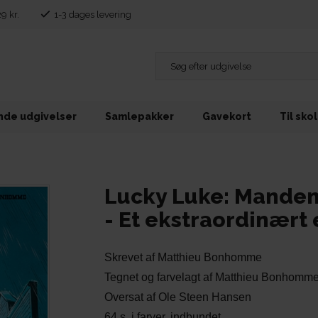
29 kr.
1-3 dages levering
de udgivelser
Samlepakker
Gavekort
Til sko
Lucky Luke: Manden
- Et ekstraordinært
Skrevet af Matthieu Bonhomme
Tegnet og farvelagt af Matthieu Bonhomm
Oversat af Ole Steen Hansen
64 s. i farver, indbundet