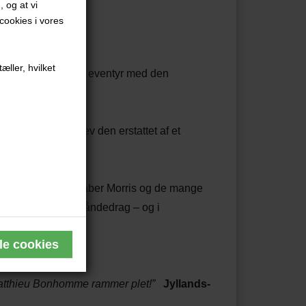
, og at vi
ookies i vores
æller, hvilket
rste ekstraordinære eventyr med den
 men pludselig blev den erstattet af et
ne?
r han seriens skaber Morris og de mange
r respekt i samme åndedrag – og i
atthieu Bonhomme rammer plet!”
Jyllands-