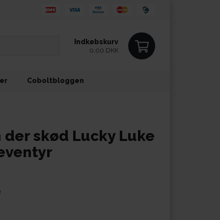
Indkøbskurv
0,00 DKK
ler
Coboltbloggen
 der skød Lucky Luke
 eventyr
e