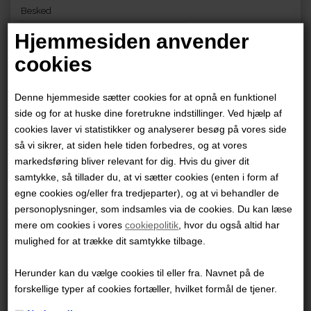
Besked
Hjemmesiden anvender
cookies
Denne hjemmeside sætter cookies for at opnå en funktionel
side og for at huske dine foretrukne indstillinger. Ved hjælp af
cookies laver vi statistikker og analyserer besøg på vores side
så vi sikrer, at siden hele tiden forbedres, og at vores
markedsføring bliver relevant for dig. Hvis du giver dit
samtykke, så tillader du, at vi sætter cookies (enten i form af
egne cookies og/eller fra tredjeparter), og at vi behandler de
personoplysninger, som indsamles via de cookies. Du kan læse
Forlaget COBOLT A/S
mere om cookies i vores
cookiepolitik
, hvor du også altid har
CVR-nr. 31 46 84 26
mulighed for at trække dit samtykke tilbage.
Sankt Peders Stræde 45, 2. 1453 København K
Herunder kan du vælge cookies til eller fra. Navnet på de
forskellige typer af cookies fortæller, hvilket formål de tjener.
+45 70 26 26 92
kundeservice@cobolt.dk