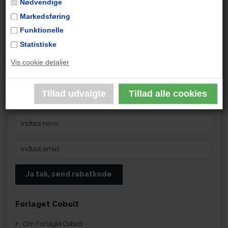
Nødvendige
Markedsføring
Funktionelle
Statistiske
Få 10 % rabat på din næste ordre
Vis cookie detaljer
Få 10 % rabat på din ordre første gang, du tilmelder dig vores
nyhedsbrev. Rabatten kan bruges én gang pr. kunde, gælder i 30
dage og ikke tilbud og gavekort.
Forlaget Cobolt
Om Forlaget Cobolt