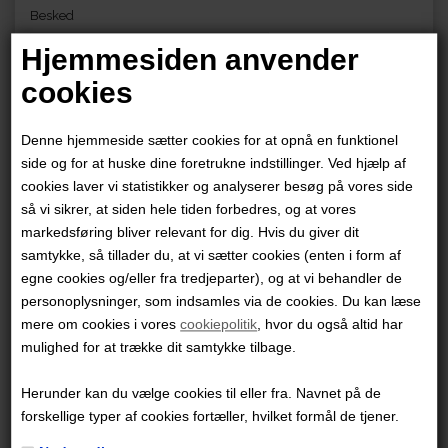
Besked
Hjemmesiden anvender
cookies
Denne hjemmeside sætter cookies for at opnå en funktionel
side og for at huske dine foretrukne indstillinger. Ved hjælp af
cookies laver vi statistikker og analyserer besøg på vores side
så vi sikrer, at siden hele tiden forbedres, og at vores
markedsføring bliver relevant for dig. Hvis du giver dit
samtykke, så tillader du, at vi sætter cookies (enten i form af
egne cookies og/eller fra tredjeparter), og at vi behandler de
personoplysninger, som indsamles via de cookies. Du kan læse
Forlaget COBOLT A/S
mere om cookies i vores
cookiepolitik
, hvor du også altid har
CVR-nr. 31 46 84 26
mulighed for at trække dit samtykke tilbage.
Sankt Peders Stræde 45, 2. 1453 København K
Herunder kan du vælge cookies til eller fra. Navnet på de
forskellige typer af cookies fortæller, hvilket formål de tjener.
+45 70 26 26 92
kundeservice@cobolt.dk