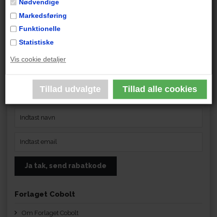
Nødvendige
Markedsføring
Funktionelle
Statistiske
Få 10 % rabat på din næste ordre
Vis cookie detaljer
Få 10 % rabat på din ordre første gang, du tilmelder dig vores
nyhedsbrev. Rabatten kan bruges én gang pr. kunde, gælder i 30
dage og ikke tilbud og gavekort.
Forlaget Cobolt
Om Forlaget Cobolt