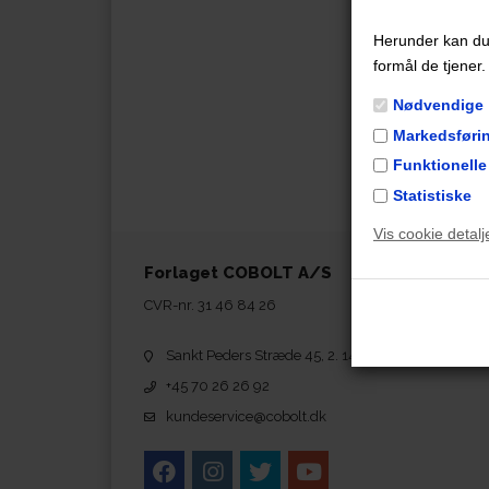
Herunder kan du v
formål de tjener.
Nødvendige
Markedsføri
Funktionelle
Statistiske
Vis cookie detalj
Forlaget COBOLT A/S
CVR-nr. 31 46 84 26
Sankt Peders Stræde 45, 2. 1453 København K
+45 70 26 26 92
kundeservice@cobolt.dk