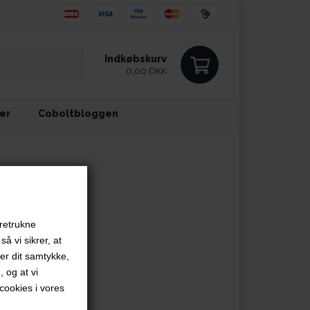
Indkøbskurv
0,00 DKK
ler
Coboltbloggen
oretrukne
å vi sikrer, at
ver dit samtykke,
, og at vi
ookies i vores