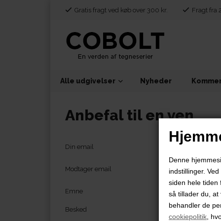
Gratis fragt ved køb over 300 kr.
Fragt fra 
Alle udgivelser
Nyheder
Kommen
Anbefal til en ven
Hjemme
Din email
Denne hjemmeside
Modtager email
indstillinger. Ve
siden hele tiden 
Emne
så tillader du, a
behandler de pe
Besked
cookiepolitik
, hv