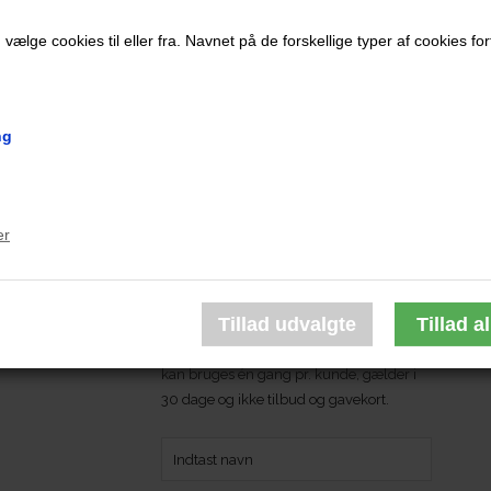
ælge cookies til eller fra. Navnet på de forskellige typer af cookies fort
ng
er
Få 10 % rabat på din næste
ordre
Få 10 % rabat på din ordre første gang, du
tilmelder dig vores nyhedsbrev. Rabatten
kan bruges én gang pr. kunde, gælder i
30 dage og ikke tilbud og gavekort.