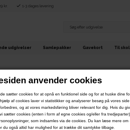
29 kr.
1-3 dages levering
de udgivelser
Samlepakker
Gavekort
Til sko
siden anvender cookies
 sætter cookies for at opnå en funktionel side og for at huske dine f
d hjælp af cookies laver vi statistikker og analyserer besøg på vores side s
forbedres, og at vores markedsføring bliver relevant for dig. Hvis du gi
t vi sætter cookies (enten i form af egne cookies og/eller fra tredjeparter)
rsonoplysninger, som indsamles via de cookies. Du kan læse mere om c
or du også altid har mulighed for at trække dit samtykke tilbage.