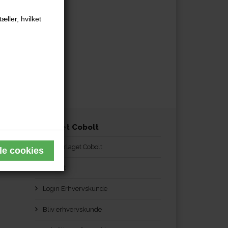
æller, hvilket
Forlaget Cobolt
Om Forlaget Cobolt
Kontakt
Login Erhvervskunde
Bliv erhvervskunde