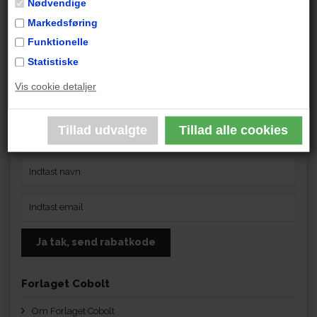
Nødvendige
Markedsføring
Funktionelle
Statistiske
Få 10 % rabat på din næste ordre
Vis cookie detaljer
Få 10 % rabat på din ordre første gang, du tilmelder dig vores
nyhedsbrev. Rabatten kan bruges én gang pr. kunde, gælder i 30
dage og ikke tilbud og gavekort.
Forlaget Cobolt
Om Forlaget Cobolt