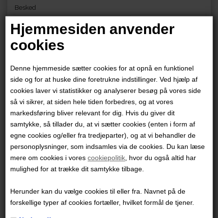
Besked
Hjemmesiden anvender
cookies
Denne hjemmeside sætter cookies for at opnå en funktionel
side og for at huske dine foretrukne indstillinger. Ved hjælp af
cookies laver vi statistikker og analyserer besøg på vores side
så vi sikrer, at siden hele tiden forbedres, og at vores
markedsføring bliver relevant for dig. Hvis du giver dit
samtykke, så tillader du, at vi sætter cookies (enten i form af
egne cookies og/eller fra tredjeparter), og at vi behandler de
personoplysninger, som indsamles via de cookies. Du kan læse
Forlaget COBOLT A/S
mere om cookies i vores
cookiepolitik
, hvor du også altid har
CVR-nr. 31 46 84 26
mulighed for at trække dit samtykke tilbage.
Sankt Peders Stræde 45, 2. 1453 København K
Herunder kan du vælge cookies til eller fra. Navnet på de
forskellige typer af cookies fortæller, hvilket formål de tjener.
+45 70 26 26 92
kundeservice@cobolt.dk