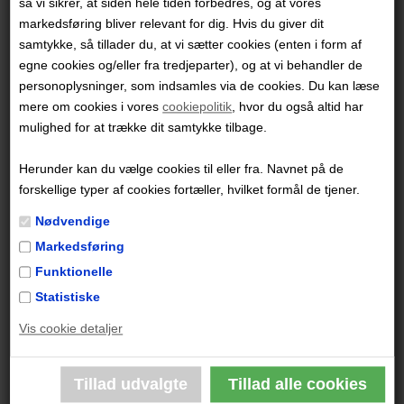
så vi sikrer, at siden hele tiden forbedres, og at vores
markedsføring bliver relevant for dig. Hvis du giver dit
Datteren Ulv bliver født under helt uforudsete
samtykke, så tillader du, at vi sætter cookies (enten i form af
omstændigheder, men snart udbryder der kaos
egne cookies og/eller fra tredjeparter), og at vi behandler de
omkring den kortvarigt lykkelige familie, da to
personoplysninger, som indsamles via de cookies. Du kan læse
gammelkendte uslinge dukker op – samt den
mere om cookies i vores
cookiepolitik
, hvor du også altid har
forføreriske nøglernes vogter, der også kontrollerer
mulighed for at trække dit samtykke tilbage.
overgangene mellem universets forskellige verdener.
Herunder kan du vælge cookies til eller fra. Navnet på de
forskellige typer af cookies fortæller, hvilket formål de tjener.
Thorgal er Europas største fantasytegneserie, skabt af
forfatteren Jean Van Hamme og tegneren Grzegorz
Nødvendige
Rosinski. I Thorgalkrøniken genudgives fremover den
Markedsføring
store, klassiske saga.
Samlebindet
Funktionelle
indeholder spændende ekstramateriale om de enkelte
Statistiske
albums tilblivelse og vikingernes univers.
Foreløbig er
Vis cookie detaljer
de første otte samlebind udkommet, og flere følger i
2021 og 2022.