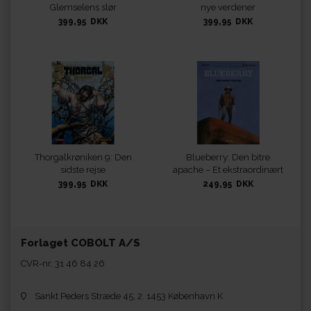
Glemselens slør
nye verdener
399,95 DKK
399,95 DKK
Thorgalkrøniken 9: Den
Blueberry: Den bitre
sidste rejse
apache – Et ekstraordinært
eventyr
399,95 DKK
249,95 DKK
Forlaget COBOLT A/S
CVR-nr. 31 46 84 26
Sankt Peders Stræde 45, 2. 1453 København K