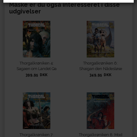
Måske er du også interesseret i disse
udgivelser
Thorgalkrøniken 4:
Thorgalkrøniken 6:
Sagaen om Landet Qa
Shaigan den Nådesløse
399,95 DKK
349,95 DKK
Thorgalkrøniken 7:
Thorgalkrøniken 8: Mod