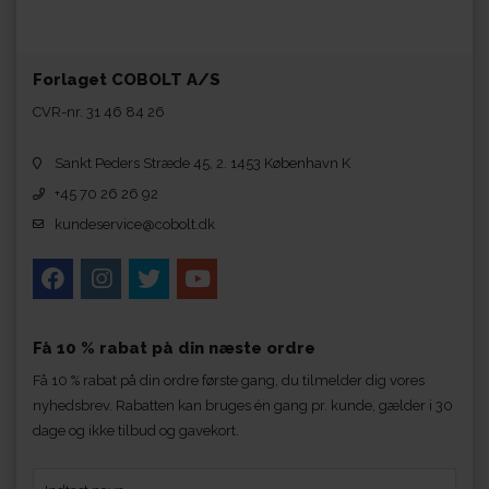
Forlaget COBOLT A/S
CVR-nr. 31 46 84 26
Sankt Peders Stræde 45, 2. 1453 København K
+45 70 26 26 92
kundeservice@cobolt.dk
Få 10 % rabat på din næste ordre
Få 10 % rabat på din ordre første gang, du tilmelder dig vores
nyhedsbrev. Rabatten kan bruges én gang pr. kunde, gælder i 30
dage og ikke tilbud og gavekort.