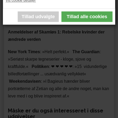
Vis cookie detaljer
sin mand og sine døtre. Når hun ikke skriver og tegner,
spiller hun trommer i et rockband og ser så mange
naturprogrammer som muligt.
Anmeldelser af Skamløs 1: Rebelske kvinder der
ændrede verden
New York Times
: »Helt perfekt.«
The Guardian
:
»Seriøst skarpe tegneserier - kloge, sjove og
kraftfulde.«
Politiken
: ❤ ❤ ❤ ❤ ❤
:
»15 vidunderlige
billedfortællinger ... usædvanlig vellykket
«
Weekendavisen
:
»I Bagieus hænder bliver
portrætterne af Zetian og alle de andre noget, man kan
leve med i og blive inspireret af.
«
Måske er du også interesseret i disse
udgivelser