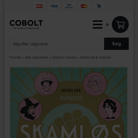
0
Forside
»
Alle udgivelser
»
Graphic novels
»
Samfund & historie