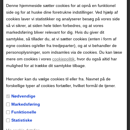
Med unik humor og brillante tegninger profilerer den
Denne hjemmeside sætter cookies for at opnå en funktionel
side og for at huske dine foretrukne indstillinger. Ved hjælp af
franske tegneserieskaber Pénélope Bagieu 15 af
cookies laver vi statistikker og analyserer besøg på vores side
historiens mest rebelske kvinder. Fra Christine
så vi sikrer, at siden hele tiden forbedres, og at vores
Jorgensen til Tove Jansson. Fra Joséphine Baker til
markedsføring bliver relevant for dig. Hvis du giver dit
Agnodike. Deres historier vil med garanti inspirere nye
samtykke, så tillader du, at vi sætter cookies (enten i form af
generationer af skamløse kvinder. Bogen har modtaget
egne cookies og/eller fra tredjeparter), og at vi behandler de
personoplysninger, som indsamles via de cookies. Du kan læse
både
Pingprisen
og
Eisnerprisen
.
mere om cookies i vores
cookiepolitik
, hvor du også altid har
mulighed for at trække dit samtykke tilbage.
Om Pénélope Bagieu
Den franske tegneserieskaber Pénélope Bagieu er
Herunder kan du vælge cookies til eller fra. Navnet på de
født i Paris 1982. Med uddannelse fra kunst- og
forskellige typer af cookies fortæller, hvilket formål de tjener.
designuniversiteter i Paris og London har hun siden
Nødvendige
2006 beriget verden med animationsfilm,
Markedsføring
reklameillustrationer og ikke mindst en lang række
Funktionelle
internationalt anerkendte og prisbelønnede
Statistiske
tegneserier. Bagieu bor i dag i New York sammen med