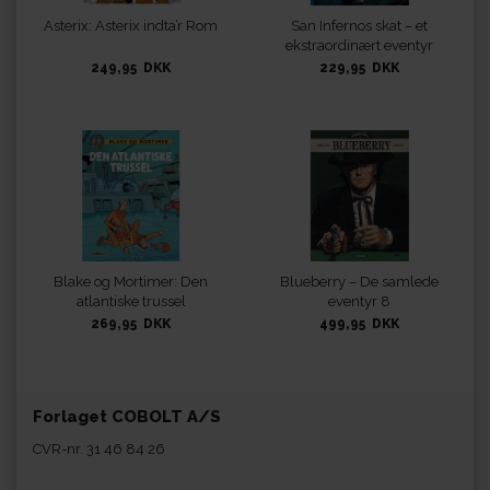
Asterix: Asterix indta’r Rom
San Infernos skat – et
ekstraordinært eventyr
med Splint & Co.
249,95 DKK
229,95 DKK
Blake og Mortimer: Den
Blueberry – De samlede
atlantiske trussel
eventyr 8
269,95 DKK
499,95 DKK
Forlaget COBOLT A/S
CVR-nr. 31 46 84 26