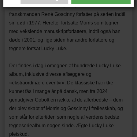
og tegnede historierne. I godt tyve år derefter var
franskmanden René Goscinny forfatter på serien indtil
sin død i 1977. Herefter fortsatte Morris som tegner
med vekslende manuskriptforfattere, indtil også han
døde i 2001, og lige siden har andre forfattere og
tegnere fortsat Lucky Luke.
Der findes i dag i omegnen af hundrede Lucky Luke-
album, inklusive diverse aflæggere og
»ekstraordinære eventyr«. De klassiske har ikke
kunnet fås i mange år på dansk, men fra 2024
genudgiver Cobolt en række af de allerbedste – dem
der blev skabt af Morris og Goscinny i fællesskab, og
som står for eftertiden som nogle af verdens bedste
tegneseriealbum nogen sinde. Ægte Lucky Luke-
pletskud.