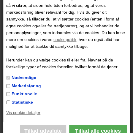
serie – i en vis konkurrence med Tintin og Asterix, men
så vi sikrer, at siden hele tiden forbedres, og at vores
markedsføring bliver relevant for dig. Hvis du giver dit
fordi der var et stort antal Lucky Luke-album »på
samtykke, så tillader du, at vi sætter cookies (enten i form af
lager«, kunne de oversættes og udgives i en lind
egne cookies og/eller fra tredjeparter), og at vi behandler de
strøm. Visse år udkom der seks album i førsteoplag på
personoplysninger, som indsamles via de cookies. Du kan læse
75.000 eksemplarer, og det samlede salg i løbet af et
mere om cookies i vores
cookiepolitik
, hvor du også altid har
mulighed for at trække dit samtykke tilbage.
år oversteg ofte en halv million eksemplarer.
Herunder kan du vælge cookies til eller fra. Navnet på de
Den tilbagelænede cowboy, hurtigere end sin egen
forskellige typer af cookies fortæller, hvilket formål de tjener.
skygge, forbrydernes skræk, de fattiges, enkernes og
Nødvendige
de forældreløse børns forsvarer tog danskernes hjerter
Markedsføring
med storm, og i mere end et halvt århundrede er der
Funktionelle
siden udgivet nye album med Lucky Luke og hans
Statistiske
trofaste ganger, Jolly Jumper.
Vis cookie detaljer
Serien blev skabt af den belgiske tegneserieskaber
Morris i 1946, der indtil midten af 1950’erne både skrev