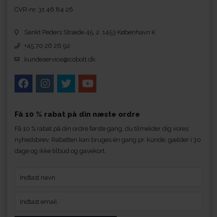
CVR-nr. 31 46 84 26
Sankt Peders Stræde 45, 2. 1453 København K
+45 70 26 26 92
kundeservice@cobolt.dk
Få 10 % rabat på din næste ordre
Få 10 % rabat på din ordre første gang, du tilmelder dig vores
nyhedsbrev. Rabatten kan bruges én gang pr. kunde, gælder i 30
dage og ikke tilbud og gavekort.