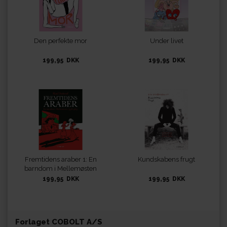
Den perfekte mor
Under livet
199,95 DKK
199,95 DKK
Fremtidens araber 1: En
Kundskabens frugt
barndom i Mellemøsten
(1978-1984)
199,95 DKK
199,95 DKK
Forlaget COBOLT A/S