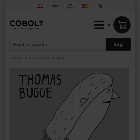
0
Forside
»
Alle udgivelser
»
Humor