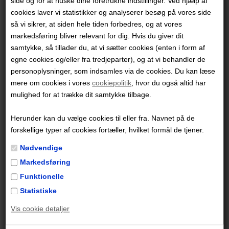
side og for at huske dine foretrukne indstillinger. Ved hjælp af
cookies laver vi statistikker og analyserer besøg på vores side
så vi sikrer, at siden hele tiden forbedres, og at vores
markedsføring bliver relevant for dig. Hvis du giver dit
samtykke, så tillader du, at vi sætter cookies (enten i form af
egne cookies og/eller fra tredjeparter), og at vi behandler de
personoplysninger, som indsamles via de cookies. Du kan læse
mere om cookies i vores
cookiepolitik
, hvor du også altid har
mulighed for at trække dit samtykke tilbage.
Thomas Bugge er uddannet fra DR’s talenthold, og har
i længere tid delt sine illustrationer på Instagram. I
Herunder kan du vælge cookies til eller fra. Navnet på de
2023 begyndte han at udgive den autofiktive og
forskellige typer af cookies fortæller, hvilket formål de tjener.
satiriske føljeton om Sven, Karen og lille Anna, der
Nødvendige
samme år vandt Pingprisen for ’Årets nettegneserie’. I
Markedsføring
2024 vandt han Pingprisen i samme kategori. De
Funktionelle
allerbedste striber er blevet samlet i Bugges
Statistiske
debuttegneserie 'Fars kamp', og sidenhen er
Vis cookie detaljer
julekalender-tegneserien 'Fars jul' samt børnebogen
'Du må ikke slukke lyset' også udkommet. Udover