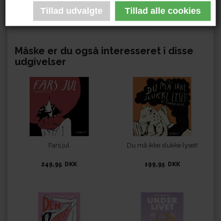
bogudgivelserne har han også lavet striben ”Daniel
skriver autofiktion” til Weekendavisen.
Måske er du også interesseret i disse
udgivelser
Fars jul
Du må ikke slukke lyset!
249,95 DKK
199,95 DKK