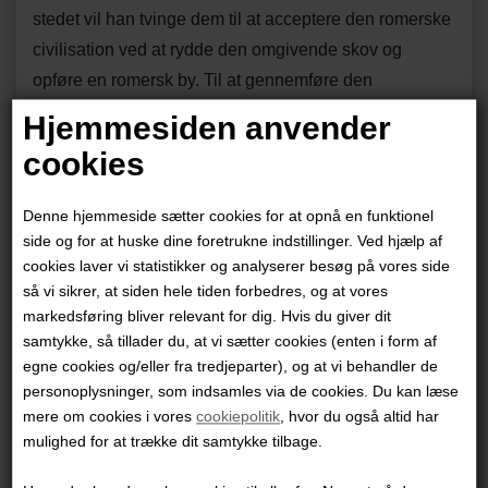
stedet vil han tvinge dem til at acceptere den romerske
civilisation ved at rydde den omgivende skov og
opføre en romersk by. Til at gennemføre den
storslåede plan hyrer han arkitekten Designius og
Hjemmesiden anvender
iværksætter en stor reklamekampagne, der skal lokke
cookies
romere til at bosætte sig højt mod nord i Urbanus-byen.
Denne hjemmeside sætter cookies for at opnå en funktionel
Det lykkes Miraculix på udspekuleret vis at forhindre
side og for at huske dine foretrukne indstillinger. Ved hjælp af
rydningen af skoven – men da gallerne indser, at det
cookies laver vi statistikker og analyserer besøg på vores side
så vi sikrer, at siden hele tiden forbedres, og at vores
kommer til at gå ud over slaverne, må de i stedet prøve
markedsføring bliver relevant for dig. Hvis du giver dit
at få det bedste ud af situationen. Ingen har imidlertid
samtykke, så tillader du, at vi sætter cookies (enten i form af
tænkt på, at de romerske tilflyttere er overmåde
egne cookies og/eller fra tredjeparter), og at vi behandler de
begejstret for “de vilde barbarer” …
personoplysninger, som indsamles via de cookies. Du kan læse
mere om cookies i vores
cookiepolitik
, hvor du også altid har
Om Cæsars laurbær
mulighed for at trække dit samtykke tilbage.
Under en eksalteret middag hos Godemines bror,