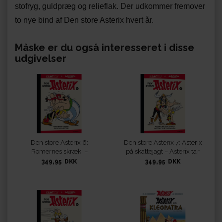
stofryg, guldpræg og relieflak. Der udkommer fremover
to nye bind af Den store Asterix hvert år.
Måske er du også interesseret i disse
udgivelser
Den store Asterix 6:
Den store Asterix 7: Asterix
Romernes skræk! –
på skattejagt – Asterix ta’r
Olympisk mester
til Spanien
349,95 DKK
349,95 DKK