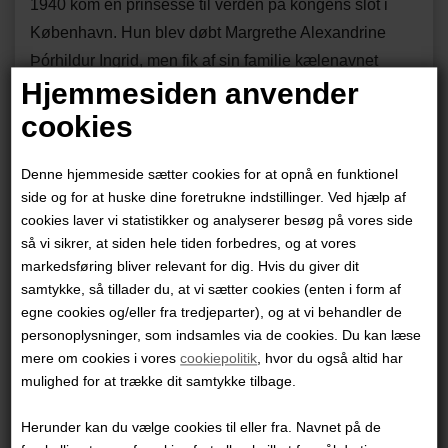
1940 kom en prinsesse til verden på kongens slot i
København. Hun blev døbt Margrethe Alexandrine
Þórhildur Ingrid, men fik af sin familie kælenavnet
Hjemmesiden anvender
Daisy. Egentlig skulle Daisy være forblevet prinsesse,
men kort efter sin 13-års fødselsdag fik den lærelystne
cookies
og tænksomme unge kongedatter at vide, at hun en
dag skulle overtage tronen fra sin far og komme til at
Denne hjemmeside sætter cookies for at opnå en funktionel
side og for at huske dine foretrukne indstillinger. Ved hjælp af
bestige den som Hendes Majestæt Dronning
cookies laver vi statistikker og analyserer besøg på vores side
Margrethe.
så vi sikrer, at siden hele tiden forbedres, og at vores
markedsføring bliver relevant for dig. Hvis du giver dit
Den i Frankrig bosatte danske forfatter Erik Svane og
samtykke, så tillader du, at vi sætter cookies (enten i form af
den i Danmark bosatte franske tegner Thierry
egne cookies og/eller fra tredjeparter), og at vi behandler de
Capezzone har skabt en eventyrlig biografi i
personoplysninger, som indsamles via de cookies. Du kan læse
tegneserieform om Dronning Margrethes liv, der følger
mere om cookies i vores
cookiepolitik
, hvor du også altid har
mulighed for at trække dit samtykke tilbage.
tronfølgerens barndom og ungdom, indtil hun i 1972
udråbes til Margrethe II, Af Guds Nåde Danmarks
Herunder kan du vælge cookies til eller fra. Navnet på de
Dronning.