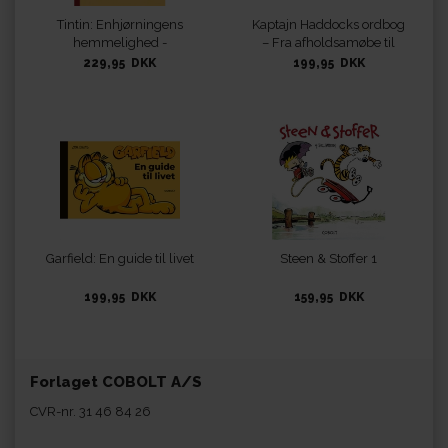
Tintin: Enhjørningens
Kaptajn Haddocks ordbog
hemmelighed -
– Fra afholdsamøbe til
retroudgave
åndsbolle
229,95 DKK
199,95 DKK
Garfield: En guide til livet
Steen & Stoffer 1
199,95 DKK
159,95 DKK
Forlaget COBOLT A/S
CVR-nr. 31 46 84 26