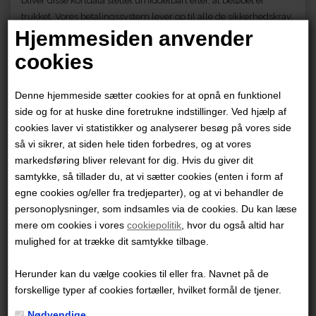
bliver disse kortdata slettet umiddelbart efter, at beløbet er
trukket. Vores betalingssystem lever op til alle de sikkerhedskrav,
Hjemmesiden anvender
der er stillet og er godkendt og certificeret af PBS. Al
kommunikation mellem vores betalingssystem og
cookies
kortindehaveren foregår via en krypteret SSL forbindelse. Dette
sikrer, at uvedkommende ikke kan se de data som udveksles.
Denne hjemmeside sætter cookies for at opnå en funktionel
Ligeledes krypteres data, der sendes mellem vores
side og for at huske dine foretrukne indstillinger. Ved hjælp af
betalingssystem og PBS' betalingsserver.
cookies laver vi statistikker og analyserer besøg på vores side
så vi sikrer, at siden hele tiden forbedres, og at vores
Formål
markedsføring bliver relevant for dig. Hvis du giver dit
Oplysningerne bruges til at identificere dig som bruger og vise
samtykke, så tillader du, at vi sætter cookies (enten i form af
dig de annoncer, som vil have størst sandsynlighed for at være
egne cookies og/eller fra tredjeparter), og at vi behandler de
relevante for dig, at registrere dine køb og betalinger, samt at
personoplysninger, som indsamles via de cookies. Du kan læse
kunne levere de services, du har efterspurgt, som f.eks. at
mere om cookies i vores
cookiepolitik
, hvor du også altid har
fremsende et nyhedsbrev. Herudover anvender vi oplysningerne
mulighed for at trække dit samtykke tilbage.
til at optimere vores services og indhold.
Herunder kan du vælge cookies til eller fra. Navnet på de
Periode for opbevaring
forskellige typer af cookies fortæller, hvilket formål de tjener.
Oplysningerne opbevares i det tidsrum, der er tilladt i henhold til
lovgivningen, og vi sletter dem, når de ikke længere er
Nødvendige