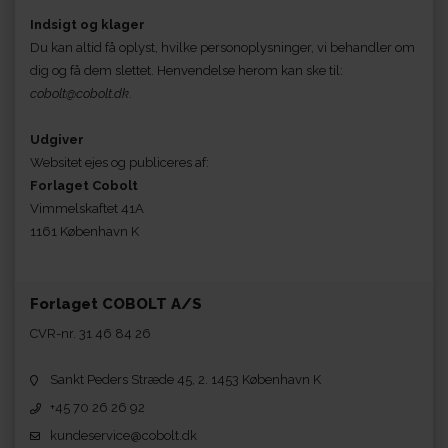
Indsigt og klager
Du kan altid få oplyst, hvilke personoplysninger, vi behandler om
dig og få dem slettet. Henvendelse herom kan ske til:
cobolt@cobolt.dk
.
Udgiver
Websitet ejes og publiceres af:
Forlaget Cobolt
Vimmelskaftet 41A
1161 København K
Forlaget COBOLT A/S
CVR-nr. 31 46 84 26
Sankt Peders Stræde 45, 2. 1453 København K
+45 70 26 26 92
kundeservice@cobolt.dk