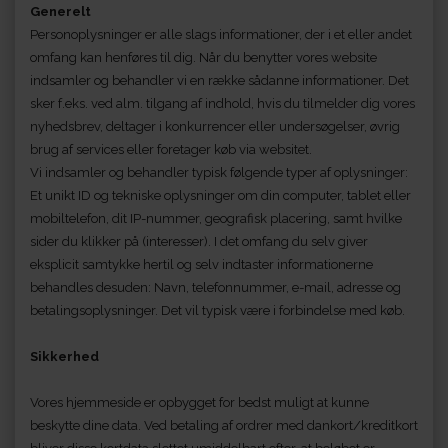
Generelt
Personoplysninger er alle slags informationer, der i et eller andet
omfang kan henføres til dig. Når du benytter vores website
indsamler og behandler vi en række sådanne informationer. Det
sker f.eks. ved alm. tilgang af indhold, hvis du tilmelder dig vores
nyhedsbrev, deltager i konkurrencer eller undersøgelser, øvrig
brug af services eller foretager køb via websitet.
Vi indsamler og behandler typisk følgende typer af oplysninger:
Et unikt ID og tekniske oplysninger om din computer, tablet eller
mobiltelefon, dit IP-nummer, geografisk placering, samt hvilke
sider du klikker på (interesser). I det omfang du selv giver
eksplicit samtykke hertil og selv indtaster informationerne
behandles desuden: Navn, telefonnummer, e-mail, adresse og
betalingsoplysninger. Det vil typisk være i forbindelse med køb.
Sikkerhed
Vores hjemmeside er opbygget for bedst muligt at kunne
beskytte dine data. Ved betaling af ordrer med dankort/kreditkort