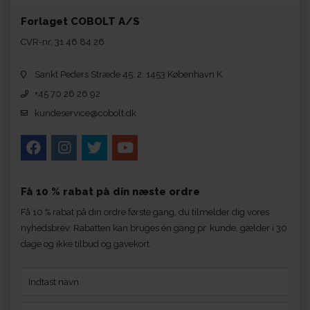
Forlaget COBOLT A/S
CVR-nr. 31 46 84 26
Sankt Peders Stræde 45, 2. 1453 København K
+45 70 26 26 92
kundeservice@cobolt.dk
Få 10 % rabat på din næste ordre
Få 10 % rabat på din ordre første gang, du tilmelder dig vores
nyhedsbrev. Rabatten kan bruges én gang pr. kunde, gælder i 30
dage og ikke tilbud og gavekort.