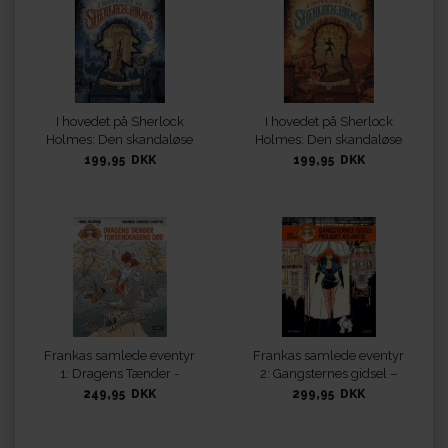
I hovedet på Sherlock
I hovedet på Sherlock
Holmes: Den skandaløse
Holmes: Den skandaløse
billet 1
billet 2
199,95 DKK
199,95 DKK
Frankas samlede eventyr
Frankas samlede eventyr
1: Dragens Tænder -
2: Gangsternes gidsel –
Tordendragens Død
Projekt Atlantis
249,95 DKK
299,95 DKK