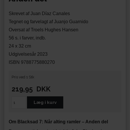
Skrevet af Juan Díaz Canales
Tegnet og farvelagt af Juanjo Guarnido
Oversat af Troels Hughes Hansen
56 s. i farver, indb.
24 x 32 cm
Udgivelsesår 2023
ISBN 9788775880270
Pris ved 1 Stk
219,95
DKK
Om Blacksad 7: Når alting ramler – Anden del