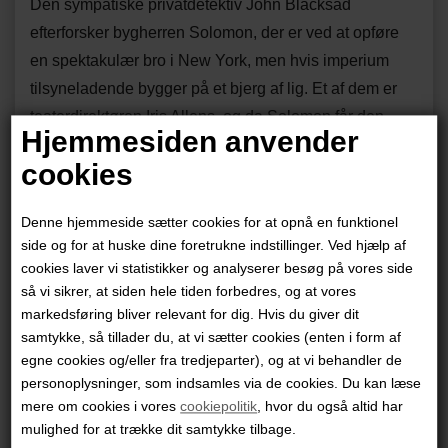
Den sympatiske privatdetektiv John Blacksad
efterforsker bygherren Solomon, der er ved at opføre
en spektakulær bro i New York, men hvis imperium
tilsyneladende bygger på et bjerg af lig. Et af dem er
teaterdirektøren Iris Allens, og da Solomon får den
Hjemmesiden anvender
nysgerrige reporter Weekly hængt op på mordet,
cookies
sætter Blacksad i et kapløb med tiden alt ind på at få
renset og frikendt sin gode ven, samtidig med at han
Denne hjemmeside sætter cookies for at opnå en funktionel
forsøger at bringe byggematadoren til fald. Han
side og for at huske dine foretrukne indstillinger. Ved hjælp af
genoptager forbindelsen til sin kærlighed Alma, hvis
cookies laver vi statistikker og analyserer besøg på vores side
rolle i den spegede affære muligvis kan få afgørende
så vi sikrer, at siden hele tiden forbedres, og at vores
betydning.
markedsføring bliver relevant for dig. Hvis du giver dit
samtykke, så tillader du, at vi sætter cookies (enten i form af
egne cookies og/eller fra tredjeparter), og at vi behandler de
Blacksad har vundet en lang række internationale
personoplysninger, som indsamles via de cookies. Du kan læse
priser og er oversat til næsten tredive sprog. De fem
mere om cookies i vores
cookiepolitik
, hvor du også altid har
oprindelige album er nu genudgivet i Blacksad – Det
mulighed for at trække dit samtykke tilbage.