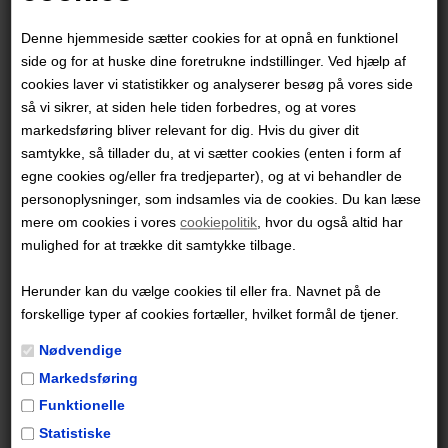
Tom Gaulds tegneserier bliver trykt i
The Guardian,
The New Yorker
og
New Scientist
, og i 2023 modtog
Denne hjemmeside sætter cookies for at opnå en funktionel
han Eisner-prisen for "Bibliotekarernes hævn" i
side og for at huske dine foretrukne indstillinger. Ved hjælp af
kategorien Årets bedste humoristiske tegneserie.
cookies laver vi statistikker og analyserer besøg på vores side
så vi sikrer, at siden hele tiden forbedres, og at vores
markedsføring bliver relevant for dig. Hvis du giver dit
“Tom Gauld er altid sjov, men han er sjov på en måde,
samtykke, så tillader du, at vi sætter cookies (enten i form af
hvor du føler dig klogere.” -
Neil Gaiman
egne cookies og/eller fra tredjeparter), og at vi behandler de
personoplysninger, som indsamles via de cookies. Du kan læse
Måske er du også interesseret i disse
mere om cookies i vores
cookiepolitik
, hvor du også altid har
udgivelser
mulighed for at trække dit samtykke tilbage.
Herunder kan du vælge cookies til eller fra. Navnet på de
forskellige typer af cookies fortæller, hvilket formål de tjener.
Nødvendige
Markedsføring
Funktionelle
Steen & Stoffer 9:
Men er det sjovt
Statistiske
Spændingens tiger