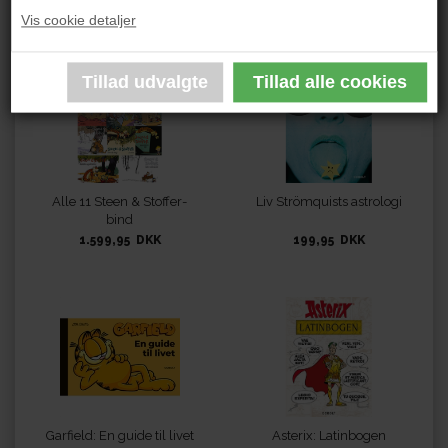
199,95 DKK
199,95 DKK
Vis cookie detaljer
Alle 11 Steen & Stoffer-
Liv Strömquists astrologi
bind
1.599,95 DKK
199,95 DKK
Garfield: En guide til livet
Asterix: Latinbogen