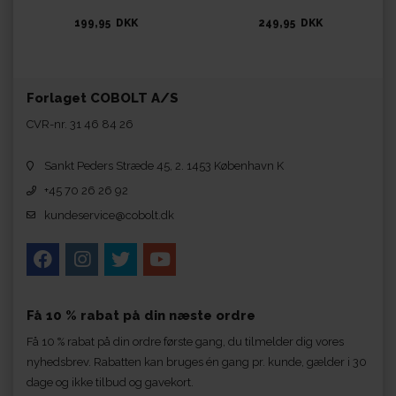
199,95 DKK
249,95 DKK
Forlaget COBOLT A/S
CVR-nr. 31 46 84 26
Sankt Peders Stræde 45, 2. 1453 København K
+45 70 26 26 92
kundeservice@cobolt.dk
Få 10 % rabat på din næste ordre
Få 10 % rabat på din ordre første gang, du tilmelder dig vores
nyhedsbrev. Rabatten kan bruges én gang pr. kunde, gælder i 30
dage og ikke tilbud og gavekort.