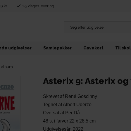
29 kr.
1-3 dages levering
de udgivelser
Samlepakker
Gavekort
Til sko
ix-album
Asterix 9: Asterix o
Skrevet af René Goscinny
Tegnet af Albert Uderzo
Oversat af Per Då
48 s. i farver 22 x 28,5 cm
Udgivelsesår: 2022