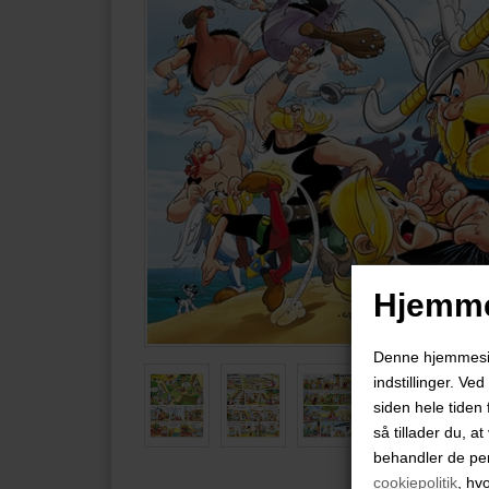
Hjemme
Denne hjemmeside
indstillinger. Ve
siden hele tiden 
så tillader du, a
behandler de pe
cookiepolitik
, hv