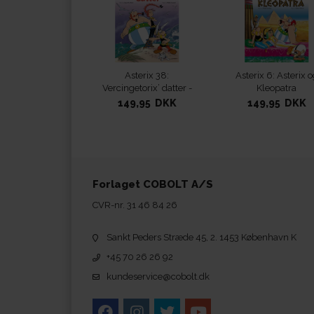
Asterix 38:
Asterix 6: Asterix o
Vercingetorix’ datter -
Kleopatra
softcover
149,95 DKK
149,95 DKK
Forlaget COBOLT A/S
CVR-nr. 31 46 84 26
Sankt Peders Stræde 45, 2. 1453 København K
+45 70 26 26 92
kundeservice@cobolt.dk