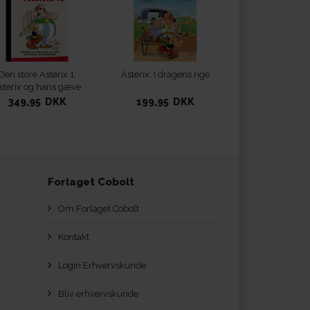
Den store Asterix 1:
Asterix: I dragens rige
sterix og hans gæve
gallere - Asterix og
349,95 DKK
199,95 DKK
trylledrikken
Forlaget Cobolt
Om Forlaget Cobolt
Kontakt
Login Erhvervskunde
Bliv erhvervskunde