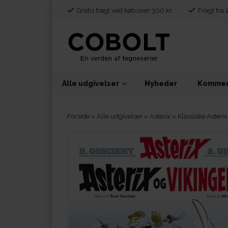
Gratis fragt ved køb over 300 kr.
Fragt fra 
Alle udgivelser
Nyheder
Kommen
Forside
»
Alle udgivelser
»
Asterix
»
Klassiske Aster