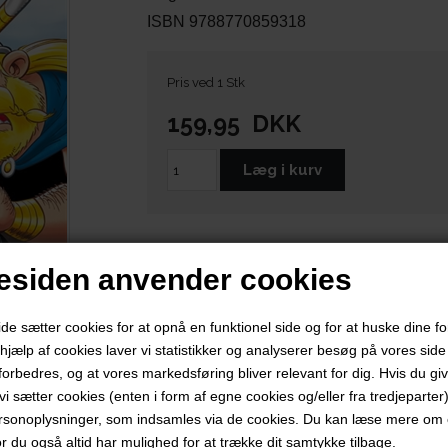
ISBN 9788770859318
Pris ved 1 Stk
159,95
DKK
siden anvender cookies
 sætter cookies for at opnå en funktionel side og for at huske dine f
d hjælp af cookies laver vi statistikker og analyserer besøg på vores side s
forbedres, og at vores markedsføring bliver relevant for dig. Hvis du gi
t vi sætter cookies (enten i form af egne cookies og/eller fra tredjeparter)
rsonoplysninger, som indsamles via de cookies. Du kan læse mere om c
or du også altid har mulighed for at trække dit samtykke tilbage.