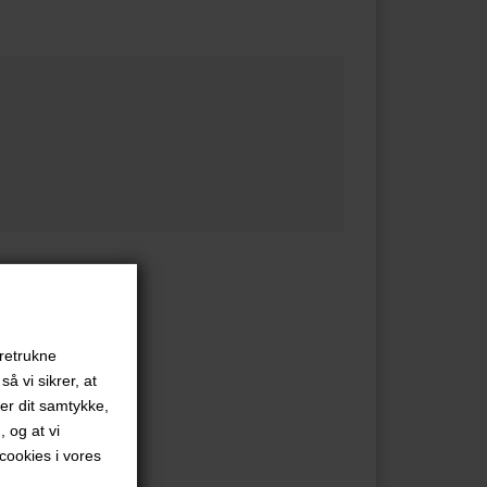
oretrukne
å vi sikrer, at
ver dit samtykke,
, og at vi
ookies i vores